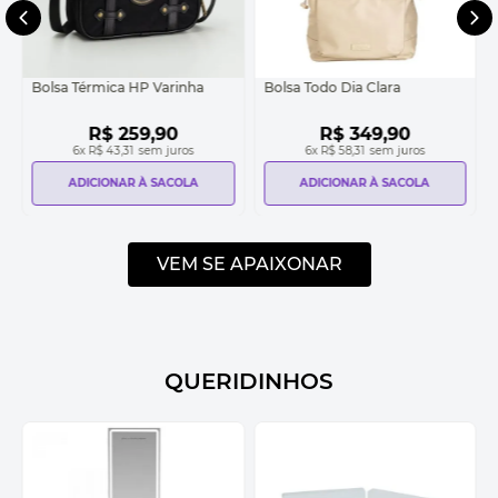
Bolsa Térmica HP Varinha
Bolsa Todo Dia Clara
R$
259
,
90
R$
349
,
90
6
x
R$ 43,31
sem juros
6
x
R$ 58,31
sem juros
ADICIONAR À SACOLA
ADICIONAR À SACOLA
VEM SE APAIXONAR
QUERIDINHOS