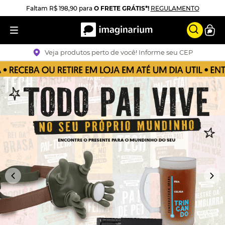
Faltam
R$ 198,90
para
O FRETE GRÁTIS*!
REGULAMENTO
Veja produtos perto de você! Informe seu CEP