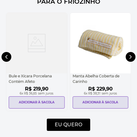
PARA O FRIOZINHO
Bule e Xícara Porcelana
Manta Abelha Coberta de
Contém Afeto
Carinho
R$
219
,
90
R$
229
,
90
6
x
R$ 36,65
sem juros
6
x
R$ 38,31
sem juros
ADICIONAR À SACOLA
ADICIONAR À SACOLA
EU QUERO