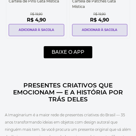
Cartela de Pins Gata Mística
Cartela de Patches Gata
Mística
R$
19
,
90
R$
19
,
90
R$
4
,
90
R$
4
,
90
ADICIONAR À SACOLA
ADICIONAR À SACOLA
BAIXE O APP
PRESENTES CRIATIVOS QUE
EMOCIONAM — E A HISTÓRIA POR
TRÁS DELES
A Imaginarium é a maior rede de presentes criativos do Brasil — 35
anos transformando ideias em objetos com design autoral que
ninguém mais tem. Se você procura um presente original que vá além