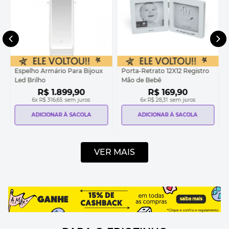
Espelho Armário Para Bijoux
Porta-Retrato 12X12 Registro
Led Brilho
Mão de Bebê
R$
1
.
899
,
90
R$
169
,
90
6
x
R$ 316,65
sem juros
6
x
R$ 28,31
sem juros
ADICIONAR À SACOLA
ADICIONAR À SACOLA
VER MAIS