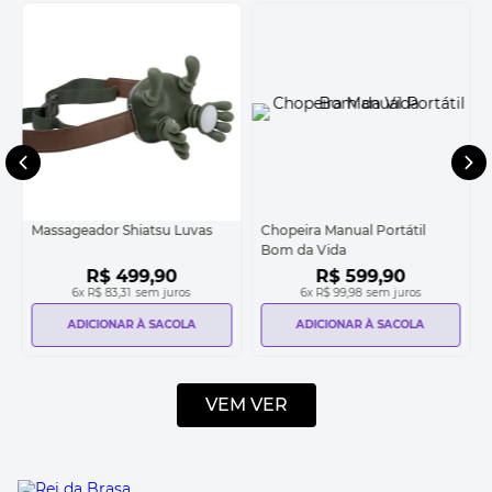
Massageador Shiatsu Luvas
Chopeira Manual Portátil
Bom da Vida
R$
499
,
90
R$
599
,
90
6
x
R$ 83,31
sem juros
6
x
R$ 99,98
sem juros
ADICIONAR À SACOLA
ADICIONAR À SACOLA
VEM VER