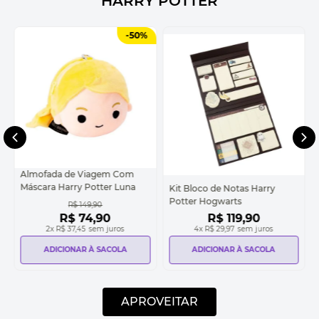
HARRY POTTER
-
50%
Almofada de Viagem Com
Máscara Harry Potter Luna
Kit Bloco de Notas Harry
Potter Hogwarts
R$
149
,
90
R$
74
,
90
R$
119
,
90
2
x
R$ 37,45
sem juros
4
x
R$ 29,97
sem juros
ADICIONAR À SACOLA
ADICIONAR À SACOLA
APROVEITAR