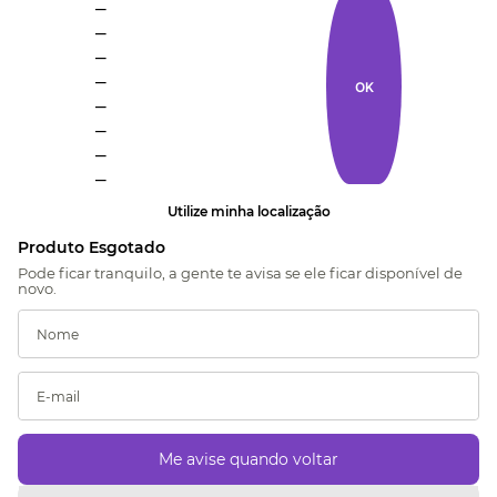
_
_
_
_
OK
_
_
_
_
Utilize minha localização