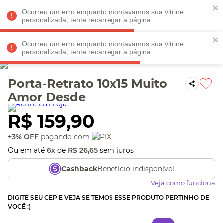
Faltam
R$ 198,90
para
O FRETE GRÁTIS*!
REGULAMENTO
Ocorreu um erro enquanto montavamos sua vitrine
personalizada, tente recarregar a página
Ocorreu um erro enquanto montavamos sua vitrine
personalizada, tente recarregar a página
Veja produtos perto de você! Informe seu CEP
Porta-Retrato 10x15 Muito
Amor Desde
R$
159
,
90
+3% OFF
pagando com
Ou em até
6
x
de
R$
26
,
65
sem juros
Benefício indisponível
Cashback
Veja como funciona
DIGITE SEU CEP E VEJA SE TEMOS ESSE PRODUTO PERTINHO DE
VOCÊ :)