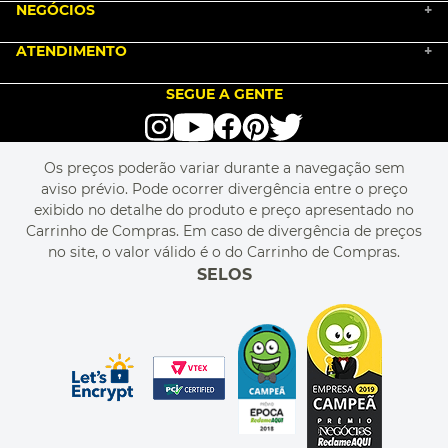
NEGÓCIOS
MARKETPLACE
+
NOSSA HISTÓRIA
COMO COMPRAR
ATENDIMENTO
TRABALHE CONOSCO
+
PGTO E POLÍTICA DE FRETE
SEJA UM FRANQUEADO
ENCONTRAR LOJAS
TROCA E DEVOLUÇÃO
LOVE BRANDS
BLOG
SEGUE A GENTE
TERMOS DE USO
alô alô IMG
SEJA REVENDEDOR
RASTREIE O SEU PEDIDO
POLÍTICA DE PRIVACIDADE
LIVELO
MAPA DO SITE
PERGUNTAS FREQUENTES
FALE CONOSCO
REGULAMENTOS
Os preços poderão variar durante a navegação sem
MEU CADASTRO
aviso prévio. Pode ocorrer divergência entre o preço
MEU PEDIDO
exibido no detalhe do produto e preço apresentado no
CUPONS DE DESCONTO
Carrinho de Compras. Em caso de divergência de preços
no site, o valor válido é o do Carrinho de Compras.
SELOS