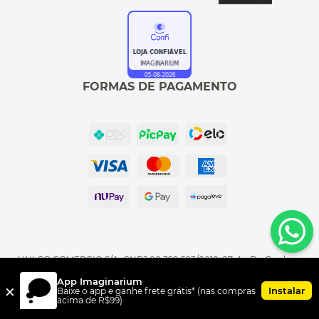
FORMAS DE PAGAMENTO
UNI.CO COMERCIO S/A, CNPJ 00.399.603/0010-07, Av Dr. Cardoso
de Melo, 1855 CEP 04548-005, Vila Olímpia, São Paulo, SP
App Imaginarium
×
Instalar
Baixe o app e ganhe frete grátis* (nas compras
acima de R$99)