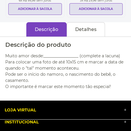
6
x
R$ 99,98
sem juros
3
x
R$ 29,96
sem juros
ADICIONAR À SACOLA
ADICIONAR À SACOLA
Descrição
Detalhes
Descrição do produto
Muito amor desde:_________________ (complete a lacuna)
Para colocar uma foto de até 10x15 cm e marcar a data de
quando o "tal" momento aconteceu.
Pode ser o início do namoro, o nascimento do bebê, o
casamento.
O importante é marcar este momento tão especial!
LOJA VIRTUAL
+
INSTITUCIONAL
+
BLACK FRIDAY 2025