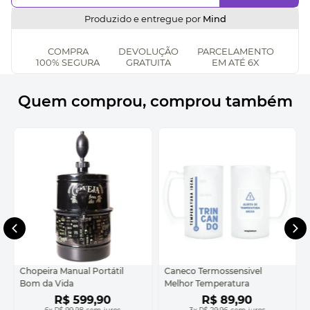
Produzido e entregue por
Mind
COMPRA
DEVOLUÇÃO
PARCELAMENTO
100% SEGURA
GRATUITA
EM ATÉ 6X
Quem comprou, comprou também
Chopeira Manual Portátil
Caneco Termossensivel
Bom da Vida
Melhor Temperatura
R$
599
,
90
R$
89
,
90