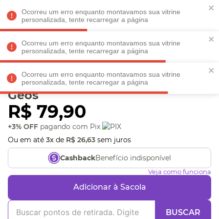
Faltam
R$ 198,90
para
O FRETE GRÁTIS*!
REGULAMENTO
Ocorreu um erro enquanto montavamos sua vitrine
personalizada, tente recarregar a página
Ocorreu um erro enquanto montavamos sua vitrine
personalizada, tente recarregar a página
Veja produtos perto de você! Informe seu CEP
Ocorreu um erro enquanto montavamos sua vitrine
Saboneteira Líquida Mini
personalizada, tente recarregar a página
Geos
R$
79
,
90
+3% OFF
pagando com Pix
Ou em até
3
x
de
R$
26
,
63
sem juros
Benefício indisponível
Cashback
Veja como funciona
Adicionar à Sacola
BUSCAR