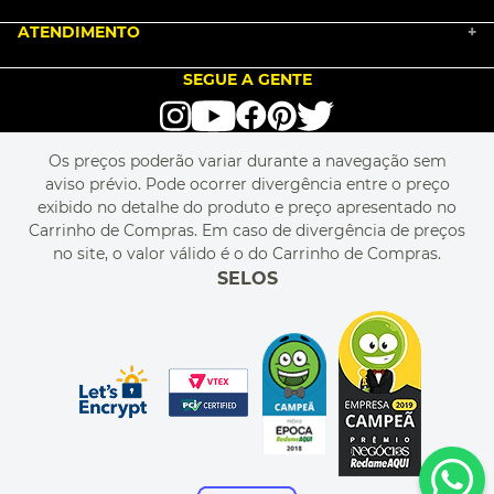
NOSSA HISTÓRIA
COMO COMPRAR
ATENDIMENTO
TRABALHE CONOSCO
+
PGTO E POLÍTICA DE FRETE
SEJA UM FRANQUEADO
ENCONTRAR LOJAS
TROCA E DEVOLUÇÃO
LOVE BRANDS
BLOG
SEGUE A GENTE
TERMOS DE USO
alô alô IMG
SEJA REVENDEDOR
RASTREIE O SEU PEDIDO
POLÍTICA DE PRIVACIDADE
LIVELO
MAPA DO SITE
PERGUNTAS FREQUENTES
FALE CONOSCO
REGULAMENTOS
Os preços poderão variar durante a navegação sem
MEU CADASTRO
aviso prévio. Pode ocorrer divergência entre o preço
MEU PEDIDO
exibido no detalhe do produto e preço apresentado no
CUPONS DE DESCONTO
Carrinho de Compras. Em caso de divergência de preços
no site, o valor válido é o do Carrinho de Compras.
SELOS