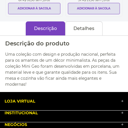
6
x
R$ 99,98
sem juros
3
x
R$ 29,96
sem juros
ADICIONAR À SACOLA
ADICIONAR À SACOLA
Descrição
Detalhes
Descrição do produto
Uma coleção com design e produção nacional, perfeita
para os amantes de um décor minimalista. As peças da
coleção Mini Geo foram desenvolvidas em porcelana, um
material leve e que garante qualidade para os itens. Sua
mesa e cozinha vão ficar ainda mais elegantes e
modernas!
LOJA VIRTUAL
+
INSTITUCIONAL
+
BLACK FRIDAY 2025
NEGÓCIOS
MARKETPLACE
+