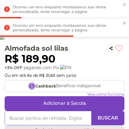
Faltam
R$ 198,90
para
O FRETE GRÁTIS*!
REGULAMENTO
Ocorreu um erro enquanto montavamos sua vitrine
personalizada, tente recarregar a página
Ocorreu um erro enquanto montavamos sua vitrine
personalizada, tente recarregar a página
Veja produtos perto de você! Informe seu CEP
Almofada sol lilas
R$
189
,
90
+3% OFF
pagando com Pix
Ou em até
6
x
de
R$
31
,
65
sem juros
Benefício indisponível
Cashback
Veja como funciona
Adicionar à Sacola
BUSCAR