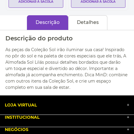
ADICIONAR À SACOLA
ADICIONAR À SACOLA
Descrição
Detalhes
Descrição do produto
As peças da Coleção Sol irão iluminar sua casa! Inspirado
no pôr do sol e na paleta de cores especiais que ele trás, A
Almofada Sol Lilás possui detalhes bordados que darão
um toque especial e divertido ao décor. Importante: a
almofada já acompanha enchimento. Dica MinD: combine
com outros itens da Coleção Sol, e crie um espaço
completo em sua sala de estar.
LOJA VIRTUAL
+
INSTITUCIONAL
+
BLACK FRIDAY 2025
NEGÓCIOS
MARKETPLACE
+