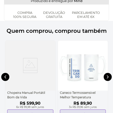
Produzido e entregue por
Mind
COMPRA
DEVOLUÇÃO
PARCELAMENTO
100% SEGURA
GRATUITA
EM ATÉ 6X
Quem comprou, comprou também
Chopeira Manual Portátil
Caneco Termossensivel
Bom da Vida
Melhor Temperatura
R$
599
,
90
R$
89
,
90
6
x
R$ 99,98
sem juros
3
x
R$ 29,96
sem juros