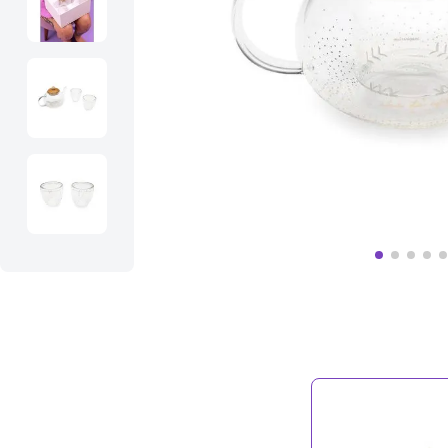
10
º
massageador