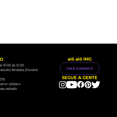
alô alô IMG
TO
s 10:00 às 12:00
FALE CONOSCO
0 exceto feriados (Horário
SEGUE A GENTE
515
rior utilize o
seu estado.