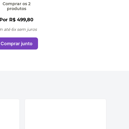
Comprar
os 2
produtos
Por
R$ 499,80
m até 6x sem juros
Comprar junto