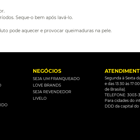
or.
ríodos. Seque-o bem após lavá-lo.
uto pode aquecer e provocar queimaduras na pele.
L
NEGÓCIOS
ATENDIMEN
Segunda à Sexta da
SEJA UM FRANQUEADO
e das 13:30 às 17:0
O
LOVE BRANDS
de Brasilia).
SEJA REVENDEDOR
TELEFONE: 3003-3
LIVELO
Para cidades do inte
DIDO
DDD da capital do 