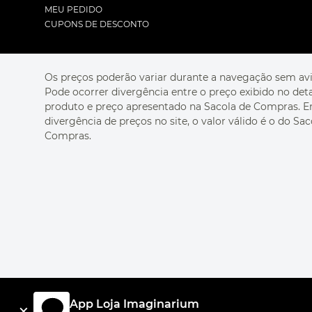
MEU PEDIDO
CUPONS DE DESCONTO
Os preços poderão variar durante a navegação sem avi
Pode ocorrer divergência entre o preço exibido no det
produto e preço apresentado na Sacola de Compras. 
divergência de preços no site, o valor válido é o do Sac
Compras.
App Loja Imaginarium
×