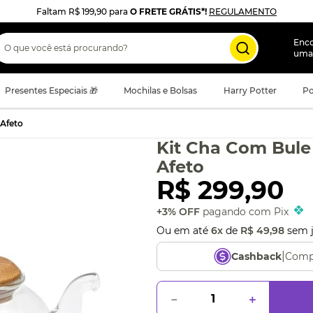
Faltam
R$ 199,90
para
O FRETE GRÁTIS*!
REGULAMENTO
 que você está procurando?
Enc
uma
Presentes Especiais 🎁
Mochilas e Bolsas
Harry Potter
Po
 Afeto
Kit Cha Com Bule
Afeto
R$
299
,
90
+3% OFF
pagando com Pix
Ou em até
6
x
de
R$
49
,
98
sem j
|
Comp
Cashback
－
＋