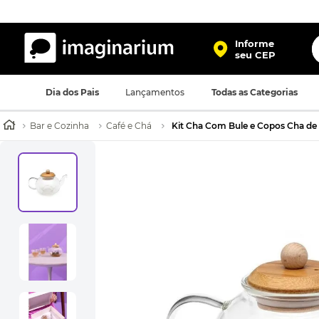
O
Informe
seu CEP
TERMOS MAIS BUSCADOS
Dia dos Pais
Lançamentos
Todas as Categorias
1
º
harry potter
2
º
bolsa
Bar e Cozinha
Café e Chá
Kit Cha Com Bule e Copos Cha de
3
º
mochila
4
º
porta retrato
5
º
caneca
6
º
luminaria
7
º
necessaire
8
º
garrafa
9
º
friends