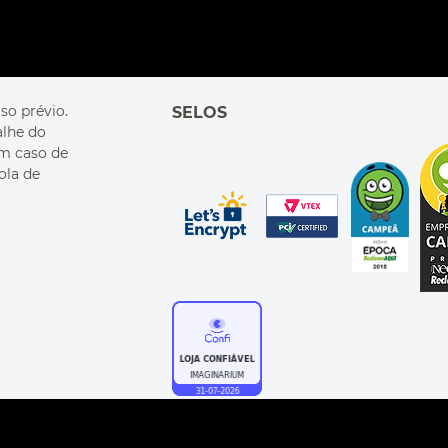
so prévio.
SELOS
alhe do
Em caso de
ola de