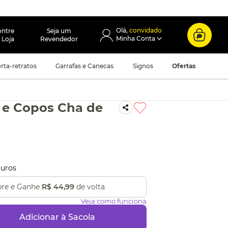
convidado
ontre
Seja um
 Loja
Revendedor
rta-retratos
Garrafas e Canecas
Signos
Ofertas
 e Copos Cha de
uros
re e Ganhe
R$ 44,99
de volta
Veja como funciona
Adicionar à Sacola