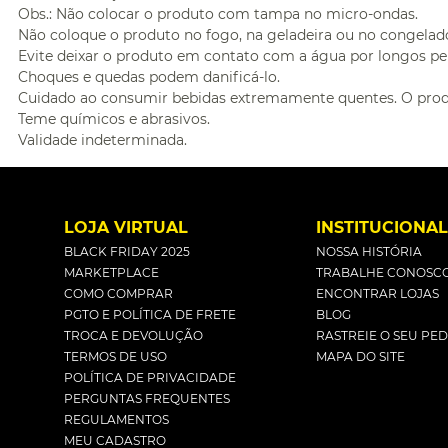
Obs.: Não colocar o produto com tampa no micro-ondas.
Não coloque o produto no fogo, na geladeira ou no congelad
Evite deixar o produto em contato com a água por longos pe
Choques e quedas podem danificá-lo.
Cuidado ao consumir bebidas extremamente quentes. O prod
Teme químicos e abrasivos.
Validade indeterminada.
LOJA VIRTUAL
INSTITUCIONA
BLACK FRIDAY 2025
NOSSA HISTÓRIA
MARKETPLACE
TRABALHE CONOSC
COMO COMPRAR
ENCONTRAR LOJAS
PGTO E POLÍTICA DE FRETE
BLOG
TROCA E DEVOLUÇÃO
RASTREIE O SEU PE
TERMOS DE USO
MAPA DO SITE
POLÍTICA DE PRIVACIDADE
PERGUNTAS FREQUENTES
REGULAMENTOS
MEU CADASTRO