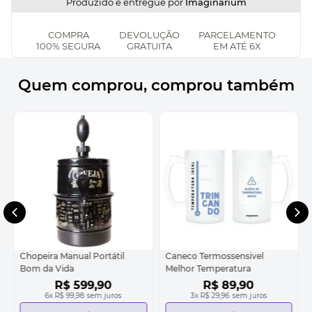
Produzido e entregue por
Imaginarium
COMPRA
DEVOLUÇÃO
PARCELAMENTO
100% SEGURA
GRATUITA
EM ATÉ 6X
Quem comprou, comprou também
Chopeira Manual Portátil
Caneco Termossensivel
Bom da Vida
Melhor Temperatura
R$
599
,
90
R$
89
,
90
6
x
R$ 99,98
sem juros
3
x
R$ 29,96
sem juros