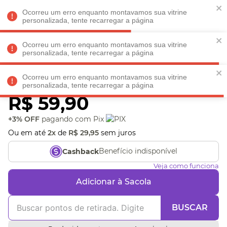
Faltam
R$ 198,90
para
O FRETE GRÁTIS*!
REGULAMENTO
Ocorreu um erro enquanto montavamos sua vitrine
personalizada, tente recarregar a página
Ocorreu um erro enquanto montavamos sua vitrine
personalizada, tente recarregar a página
Veja produtos perto de você! Informe seu CEP
Ocorreu um erro enquanto montavamos sua vitrine
Chaveiro Pelucia Catita
personalizada, tente recarregar a página
R$
59
,
90
+3% OFF
pagando com Pix
Ou em até
2
x
de
R$
29
,
95
sem juros
Benefício indisponível
Cashback
Veja como funciona
Adicionar à Sacola
BUSCAR