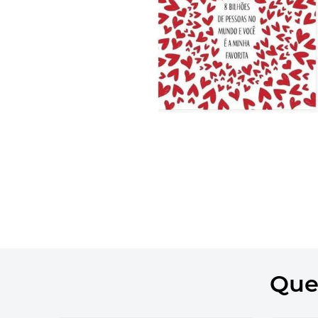
10
º
bolsa termica
Que