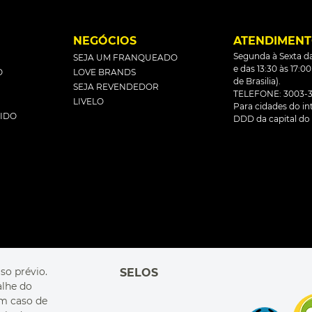
L
NEGÓCIOS
ATENDIMEN
Segunda à Sexta da
SEJA UM FRANQUEADO
e das 13:30 às 17:0
O
LOVE BRANDS
de Brasilia).
SEJA REVENDEDOR
TELEFONE: 3003-3
LIVELO
Para cidades do inte
DIDO
DDD da capital do 
so prévio.
SELOS
alhe do
Em caso de