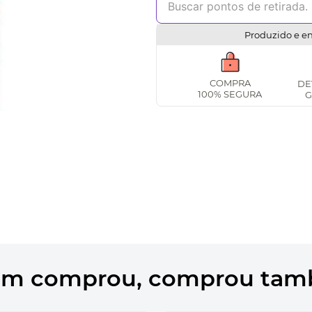
Produzido e e
COMPRA
DE
100% SEGURA
G
m comprou, comprou ta