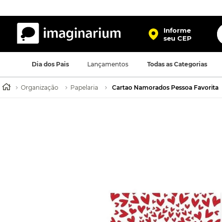
O
Informe
seu CEP
TERMOS MAIS BUSCADOS
Dia dos Pais
Lançamentos
Todas as Categorias
1
º
harry potter
2
º
bolsa
Organização
Papelaria
Cartao Namorados Pessoa Favorita
3
º
porta retrato
4
º
mochila
5
º
caneca
6
º
luminaria
7
º
necessaire
8
º
garrafa
9
º
friends