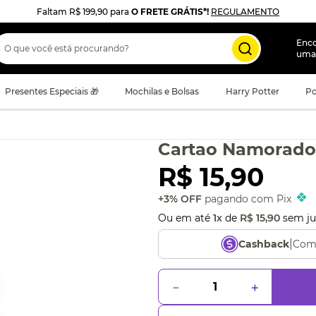
Faltam
R$ 199,90
para
O FRETE GRÁTIS*!
REGULAMENTO
 que você está procurando?
Enc
uma
Presentes Especiais 🎁
Mochilas e Bolsas
Harry Potter
Po
Cartao Namorados
R$
15
,
90
+3% OFF
pagando com Pix
Ou em até
1
x
de
R$
15
,
90
sem ju
|
Com
Cashback
－
＋