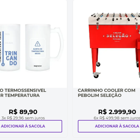
O TERMOSSENSIVEL
CARRINHO COOLER COM
R TEMPERATURA
PEBOLIM SELEÇÃO
R$
89
,
90
R$
2
.
999
,
90
3
x
R$ 29,96
sem juros
6
x
R$ 499,98
sem juro
ADICIONAR À SACOLA
ADICIONAR À SACOLA