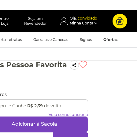
convidado
ontre
Seja um
 Loja
Revendedor
rta-retratos
Garrafas e Canecas
Signos
Ofertas
 Pessoa Favorita
ros
pre e Ganhe
R$ 2,39
de volta
Veja como funciona
Adicionar à Sacola