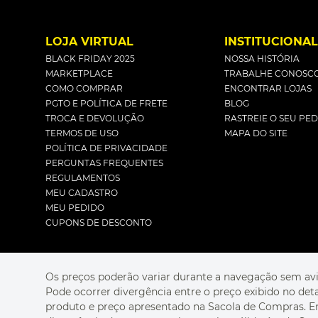
LOJA VIRTUAL
INSTITUCIONA
BLACK FRIDAY 2025
NOSSA HISTÓRIA
MARKETPLACE
TRABALHE CONOSC
COMO COMPRAR
ENCONTRAR LOJAS
PGTO E POLÍTICA DE FRETE
BLOG
TROCA E DEVOLUÇÃO
RASTREIE O SEU PE
TERMOS DE USO
MAPA DO SITE
POLÍTICA DE PRIVACIDADE
PERGUNTAS FREQUENTES
REGULAMENTOS
MEU CADASTRO
MEU PEDIDO
CUPONS DE DESCONTO
Os preços poderão variar durante a navegação sem avi
Pode ocorrer divergência entre o preço exibido no det
produto e preço apresentado na Sacola de Compras. 