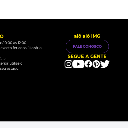
alô alô IMG
TO
s 10:00 às 12:00
FALE CONOSCO
0 exceto feriados (Horário
SEGUE A GENTE
515
rior utilize o
seu estado.