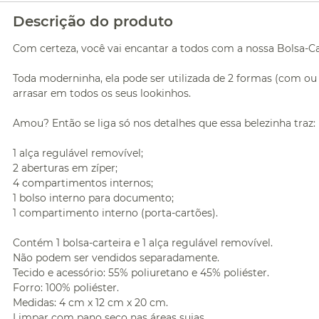
Descrição do produto
Com certeza, você vai encantar a todos com a nossa Bolsa-Car
Toda moderninha, ela pode ser utilizada de 2 formas (com ou se
arrasar em todos os seus lookinhos.
Amou? Então se liga só nos detalhes que essa belezinha traz:
1 alça regulável removível;
2 aberturas em zíper;
4 compartimentos internos;
1 bolso interno para documento;
1 compartimento interno (porta-cartões).
Contém 1 bolsa-carteira e 1 alça regulável removível.
Não podem ser vendidos separadamente.
Tecido e acessório: 55% poliuretano e 45% poliéster.
Forro: 100% poliéster.
Medidas: 4 cm x 12 cm x 20 cm.
Limpar com pano seco nas áreas sujas.