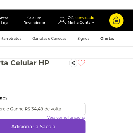
convidado
ontre
Seja um
 Loja
Revendedor
rta-retratos
Garrafas e Canecas
Signos
Ofertas
rta Celular HP
uros
re e Ganhe
R$ 34,49
de volta
Veja como funciona
Adicionar à Sacola