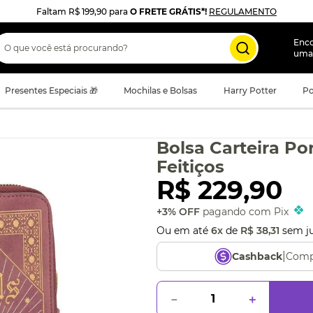
Faltam
R$ 199,90
para
O FRETE GRÁTIS*!
REGULAMENTO
 que você está procurando?
Enc
uma
Presentes Especiais 🎁
Mochilas e Bolsas
Harry Potter
Po
Bolsa Carteira Po
Feitiços
R$
229
,
90
+3% OFF
pagando com Pix
Ou em até
6
x
de
R$
38
,
31
sem j
|
Comp
Cashback
－
＋