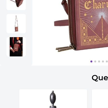
10
º
bolsa termica
Que