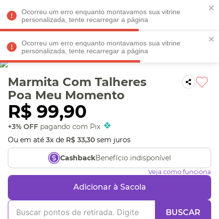
Faltam
R$ 198,90
para
O FRETE GRÁTIS*!
REGULAMENTO
Ocorreu um erro enquanto montavamos sua vitrine
personalizada, tente recarregar a página
Ocorreu um erro enquanto montavamos sua vitrine
personalizada, tente recarregar a página
Veja produtos perto de você! Informe seu CEP
Marmita Com Talheres
Poa Meu Momento
R$
99
,
90
+3% OFF
pagando com Pix
Ou em até
3
x
de
R$
33
,
30
sem juros
Benefício indisponível
Cashback
Veja como funciona
Adicionar à Sacola
BUSCAR