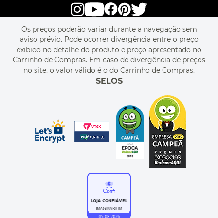
alô alô IMG
SEJA REVENDEDOR
RASTREIE O SEU PEDIDO
POLÍTICA DE PRIVACIDADE
LIVELO
MAPA DO SITE
PERGUNTAS FREQUENTES
FALE CONOSCO
REGULAMENTOS
Os preços poderão variar durante a navegação sem
MEU CADASTRO
aviso prévio. Pode ocorrer divergência entre o preço
MEU PEDIDO
exibido no detalhe do produto e preço apresentado no
CUPONS DE DESCONTO
Carrinho de Compras. Em caso de divergência de preços
no site, o valor válido é o do Carrinho de Compras.
SELOS