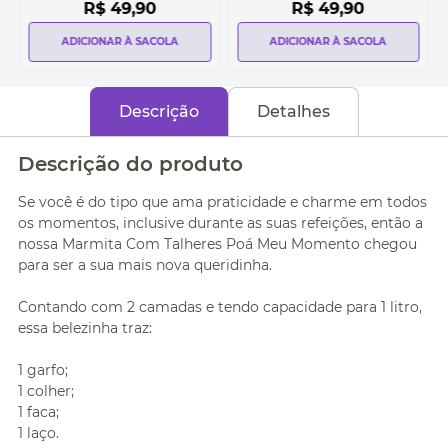
R$
49
,
90
R$
49
,
90
ADICIONAR À SACOLA
ADICIONAR À SACOLA
Descrição
Detalhes
Descrição do produto
Se você é do tipo que ama praticidade e charme em todos
os momentos, inclusive durante as suas refeições, então a
nossa Marmita Com Talheres Poá Meu Momento chegou
para ser a sua mais nova queridinha.
Contando com 2 camadas e tendo capacidade para 1 litro,
essa belezinha traz:
1 garfo;
1 colher;
1 faca;
1 laço.