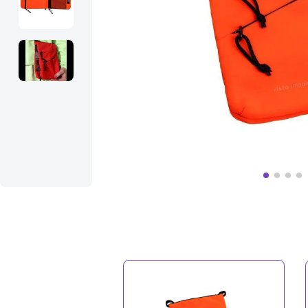
10
º
bolsa termica