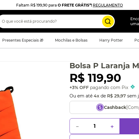
Faltam
R$ 199,90
para
O FRETE GRÁTIS*!
REGULAMENTO
 que você está procurando?
Enc
uma
Presentes Especiais 🎁
Mochilas e Bolsas
Harry Potter
Po
Bolsa P Laranja
R$
119
,
90
+3% OFF
pagando com Pix
Ou em até
4
x
de
R$
29
,
97
sem j
|
Comp
Cashback
－
＋