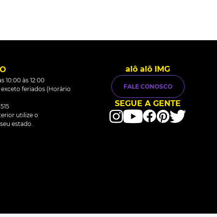
alô alô IMG
TO
s 10:00 às 12:00
FALE CONOSCO
0 exceto feriados (Horário
SEGUE A GENTE
515
rior utilize o
seu estado.