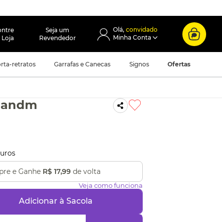
convidado
ontre
Seja um
 Loja
Revendedor
rta-retratos
Garrafas e Canecas
Signos
Ofertas
 Mandm
uros
re e Ganhe
R$ 17,99
de volta
Veja como funciona
Adicionar à Sacola