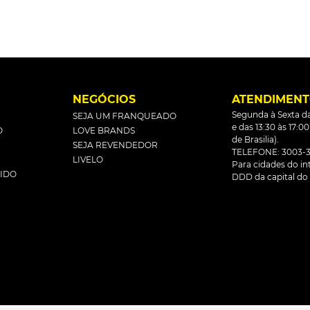
L
NEGÓCIOS
ATENDIMEN
Segunda à Sexta da
SEJA UM FRANQUEADO
e das 13:30 às 17:0
O
LOVE BRANDS
de Brasilia).
SEJA REVENDEDOR
TELEFONE: 3003-3
LIVELO
Para cidades do inte
DIDO
DDD da capital do 