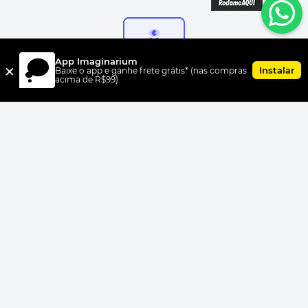
App Imaginarium
×
Instalar
Baixe o app e ganhe frete grátis* (nas compras
acima de R$99)
FORMAS DE PAGAMENTO
UNI.CO COMERCIO S/A, CNPJ 00.399.603/0010-07, Av Dr. Cardoso
de Melo, 1855 CEP 04548-005, Vila Olímpia, São Paulo, SP