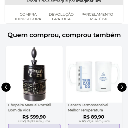
Produzido e entregue por
Imaginarium
COMPRA
DEVOLUÇÃO
PARCELAMENTO
100% SEGURA
GRATUITA
EM ATÉ 6X
Quem comprou, comprou também
Chopeira Manual Portátil
Caneco Termossensivel
Bom da Vida
Melhor Temperatura
R$
599
,
90
R$
89
,
90
6
x
R$ 99,98
sem juros
3
x
R$ 29,96
sem juros