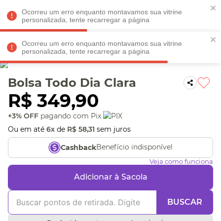
Faltam
R$ 198,90
para
O FRETE GRÁTIS*!
REGULAMENTO
Ocorreu um erro enquanto montavamos sua vitrine
personalizada, tente recarregar a página
Ocorreu um erro enquanto montavamos sua vitrine
personalizada, tente recarregar a página
Veja produtos perto de você! Informe seu CEP
Bolsa Todo Dia Clara
R$
349
,
90
+3% OFF
pagando com Pix
Ou em até
6
x
de
R$
58
,
31
sem juros
Benefício indisponível
Cashback
Veja como funciona
Adicionar à Sacola
BUSCAR