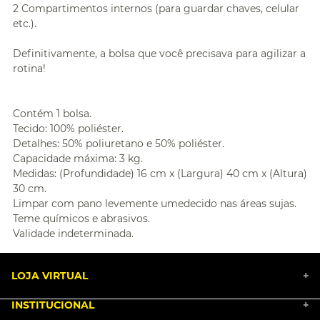
2 Compartimentos internos (para guardar chaves, celular
etc.).
Definitivamente, a bolsa que você precisava para agilizar a
rotina!
Contém 1 bolsa.
Tecido: 100% poliéster.
Detalhes: 50% poliuretano e 50% poliéster.
Capacidade máxima: 3 kg.
Medidas: (Profundidade) 16 cm x (Largura) 40 cm x (Altura)
30 cm.
Limpar com pano levemente umedecido nas áreas sujas.
Teme químicos e abrasivos.
Validade indeterminada.
LOJA VIRTUAL
+
INSTITUCIONAL
+
BLACK FRIDAY 2025