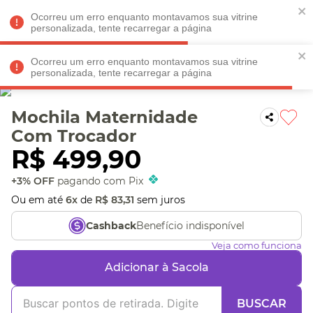
Faltam
R$ 198,90
para
O FRETE GRÁTIS*!
REGULAMENTO
Ocorreu um erro enquanto montavamos sua vitrine
personalizada, tente recarregar a página
Ocorreu um erro enquanto montavamos sua vitrine
personalizada, tente recarregar a página
Veja produtos perto de você! Informe seu CEP
Mochila Maternidade
Com Trocador
R$
499
,
90
+3% OFF
pagando com Pix
Ou em até
6
x
de
R$
83
,
31
sem juros
Benefício indisponível
Cashback
Veja como funciona
Adicionar à Sacola
BUSCAR