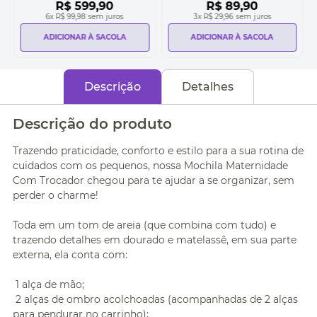
R$
599
,
90
R$
89
,
90
6
x
R$ 99,98
sem juros
3
x
R$ 29,96
sem juros
ADICIONAR À SACOLA
ADICIONAR À SACOLA
Descrição
Detalhes
Descrição do produto
Trazendo praticidade, conforto e estilo para a sua rotina de
cuidados com os pequenos, nossa Mochila Maternidade
Com Trocador chegou para te ajudar a se organizar, sem
perder o charme!
Toda em um tom de areia (que combina com tudo) e
trazendo detalhes em dourado e matelassê, em sua parte
externa, ela conta com:
1 alça de mão;
2 alças de ombro acolchoadas (acompanhadas de 2 alças
para pendurar no carrinho);