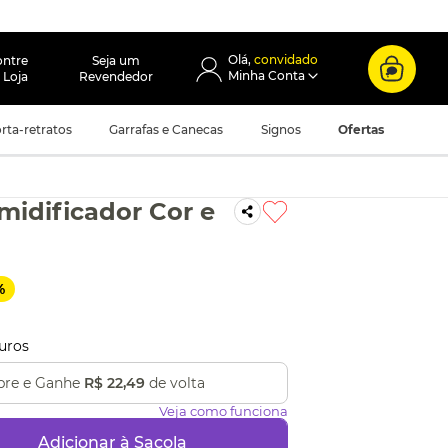
convidado
ontre
Seja um
 Loja
Revendedor
rta-retratos
Garrafas e Canecas
Signos
Ofertas
midificador Cor e
%
uros
re e Ganhe
R$ 22,49
de volta
Veja como funciona
Adicionar à Sacola