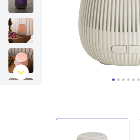
10
º
bolsa termica