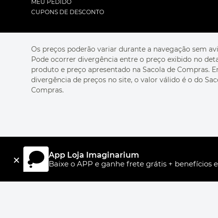
MEU PEDIDO
CUPONS DE DESCONTO
Os preços poderão variar durante a navegação sem avi
Pode ocorrer divergência entre o preço exibido no det
produto e preço apresentado na Sacola de Compras. 
divergência de preços no site, o valor válido é o do Sac
Compras.
App Loja Imaginarium
×
Baixe o APP e ganhe frete grátis + benefícios e
AROMATIZADOR E UMIDIFICADOR COR E AR
UNI.CO COMÉRCIO S/A, CNPJ 00.399.603/0008-84, Av Dr