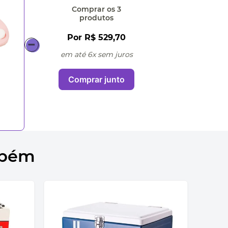
Comprar
os 3
produtos
Por
R$ 529,70
em até 6x sem juros
Comprar junto
mbém