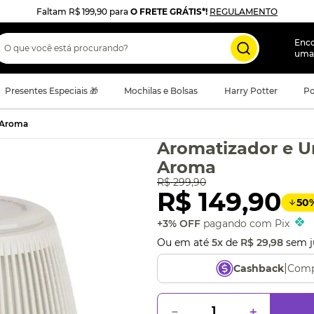
Faltam
R$ 199,90
para
O FRETE GRÁTIS*!
REGULAMENTO
 que você está procurando?
Enc
uma
Presentes Especiais 🎁
Mochilas e Bolsas
Harry Potter
Po
e Aroma
Aromatizador e U
Aroma
R$
299
,
90
R$
149
,
90
50
+3% OFF
pagando com Pix
Ou em até
5
x
de
R$
29
,
98
sem j
|
Comp
Cashback
－
＋