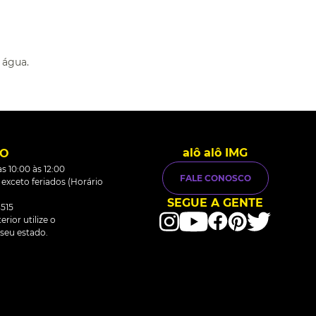
 água.
alô alô IMG
TO
s 10:00 às 12:00
FALE CONOSCO
0 exceto feriados (Horário
SEGUE A GENTE
515
rior utilize o
seu estado.