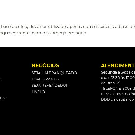
 base de óleo, deve ser utilizado apenas com essências à base de
 água corrente, nem o submerja em água.
L
NEGÓCIOS
ATENDIMEN
Segunda à Sexta da
SEJA UM FRANQUEADO
e das 13:30 às 17:0
O
LOVE BRANDS
de Brasilia).
SEJA REVENDEDOR
TELEFONE: 3003-3
LIVELO
Para cidades do inte
DIDO
DDD da capital do 