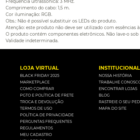
Frequência ultrassônica: 3 MHz.
Comprimento do cabo: 1,5 m.
Cor iluminação: RGB.
Obs.: Não é possível substituir os LEDs do produto.
Atenção: este produto não deve ser utilizado com essências à
O produto contém componentes eletrônicos. Não lave-o sob
Validade indeterminada.
LOJA VIRTUAL
INSTITUCIONA
BLACK FRIDAY 2025
NOSSA HISTÓRIA
MARKETPLACE
TRABALHE CONOSC
COMO COMPRAR
ENCONTRAR LOJAS
PGTO E POLÍTICA DE FRETE
BLOG
TROCA E DEVOLUÇÃO
RASTREIE O SEU PE
TERMOS DE USO
MAPA DO SITE
POLÍTICA DE PRIVACIDADE
PERGUNTAS FREQUENTES
REGULAMENTOS
MEU CADASTRO