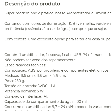
Descrição do produto
Super moderninho e prático, nosso Aromatizador e Umidificad
Contando com cores de iluminação RGB (vermelho, verde e az
preferência (essências à base de água), sempre que desejar.
Com certeza, uma excelente opção para se ter em casa ou par
Contém 1 umidificador, 1 escova, 1 cabo USB-P4 e 1 manual de
Não podem ser vendidos separadamente.
Especificações técnicas:
Composição: ABS, polipropileno e componentes eletrônicos.
Medidas: 11,6 cm x 11,6 cm x 12,9 cm.
Peso: 250 g.
Tensão de entrada: 5VDC - 1 A.
Potência nominal: 5 W.
Conexão da interface: P4.
Capacidade do compartimento de água: 100 ml.
Consumo do umidificador: 9,7 ~ 24 ml/h (podendo variar con