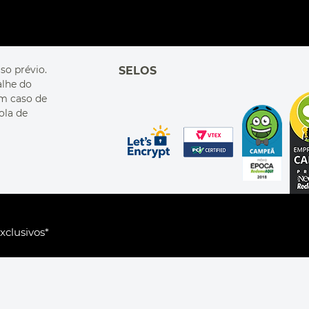
so prévio.
SELOS
alhe do
Em caso de
ola de
xclusivos*
R$ 149,90
OMA
ou
5
x
de
R$ 29,98
. Cardoso de Melo, 1855 CEP 04548-005, Vila Olímpia, São Paul