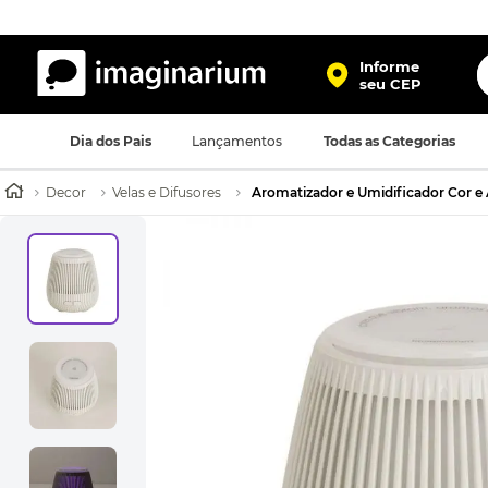
O
Informe
seu CEP
TERMOS MAIS BUSCADOS
Dia dos Pais
Lançamentos
Todas as Categorias
1
º
harry potter
2
º
bolsa
Decor
Velas e Difusores
Aromatizador e Umidificador Cor 
3
º
porta retrato
4
º
mochila
5
º
caneca
6
º
luminaria
7
º
necessaire
8
º
garrafa
9
º
friends