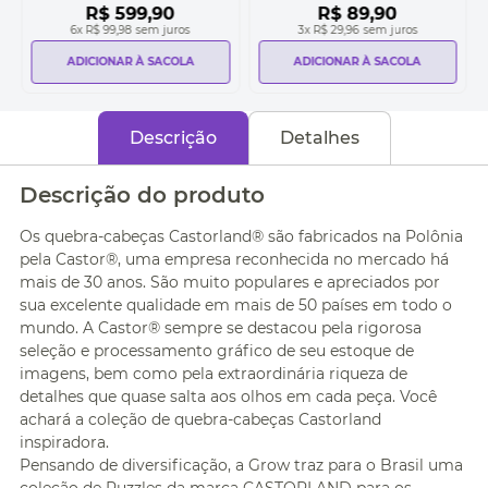
R$
599
,
90
R$
89
,
90
6
x
R$ 99,98
sem juros
3
x
R$ 29,96
sem juros
ADICIONAR À SACOLA
ADICIONAR À SACOLA
Descrição
Detalhes
Descrição do produto
Os quebra-cabeças Castorland® são fabricados na Polônia
pela Castor®, uma empresa reconhecida no mercado há
mais de 30 anos. São muito populares e apreciados por
sua excelente qualidade em mais de 50 países em todo o
mundo. A Castor® sempre se destacou pela rigorosa
seleção e processamento gráfico de seu estoque de
imagens, bem como pela extraordinária riqueza de
detalhes que quase salta aos olhos em cada peça. Você
achará a coleção de quebra-cabeças Castorland
inspiradora.
Pensando de diversificação, a Grow traz para o Brasil uma