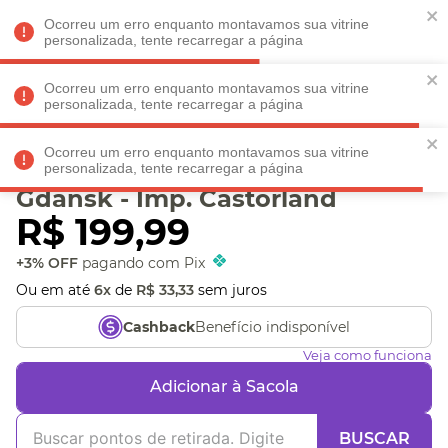
Faltam
R$ 198,90
para
O FRETE GRÁTIS*!
REGULAMENTO
Ocorreu um erro enquanto montavamos sua vitrine
personalizada, tente recarregar a página
Ocorreu um erro enquanto montavamos sua vitrine
personalizada, tente recarregar a página
Veja produtos perto de você! Informe seu CEP
Ocorreu um erro enquanto montavamos sua vitrine
Puzzle 1000 peças Old
personalizada, tente recarregar a página
Gdansk - Imp. Castorland
R$
199
,
99
+3% OFF
pagando com Pix
Ou em até
6
x
de
R$
33
,
33
sem juros
Benefício indisponível
Cashback
Veja como funciona
Adicionar à Sacola
BUSCAR