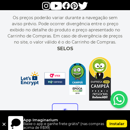
alô alô IMG
SEJA REVENDEDOR
RASTREIE O SEU PEDIDO
POLÍTICA DE PRIVACIDADE
LIVELO
MAPA DO SITE
PERGUNTAS FREQUENTES
FALE CONOSCO
REGULAMENTOS
Os preços poderão variar durante a navegação sem
MEU CADASTRO
aviso prévio. Pode ocorrer divergência entre o preço
MEU PEDIDO
exibido no detalhe do produto e preço apresentado no
CUPONS DE DESCONTO
Carrinho de Compras. Em caso de divergência de preços
no site, o valor válido é o do Carrinho de Compras.
SELOS
App Imaginarium
×
Instalar
Baixe o app e ganhe frete grátis* (nas compras
acima de R$99)