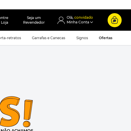
convidado
ontre
Seja um
 Loja
Revendedor
rta-retratos
Garrafas e Canecas
Signos
Ofertas
e
NÃO ACHAMOS