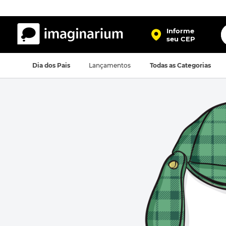
O
Informe
seu CEP
TERMOS MAIS BUSCADOS
Dia dos Pais
Lançamentos
Todas as Categorias
1
º
harry potter
2
º
bolsa
3
º
porta retrato
4
º
mochila
5
º
caneca
6
º
luminaria
7
º
necessaire
8
º
garrafa
9
º
friends