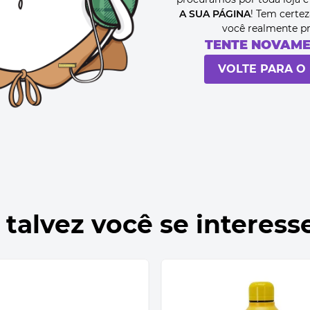
A SUA PÁGINA
! Tem certez
você realmente p
TENTE NOVAM
VOLTE PARA O 
 talvez você se interess