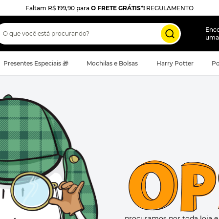
Faltam
R$ 199,90
para
O FRETE GRÁTIS*!
REGULAMENTO
 que você está procurando?
Enc
uma
Presentes Especiais 🎁
Mochilas e Bolsas
Harry Potter
Po
procuramos por toda loja 