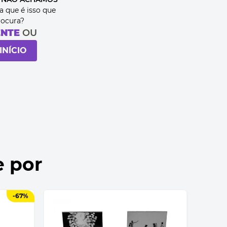
a que é isso que
rocura?
ENTE
OU
INÍCIO
e por
-
67%