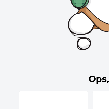
10
º
bolsa termica
Ops,