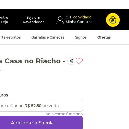
convidado
ontre
Seja um
 Loja
Revendedor
rta-retratos
Garrafas e Canecas
Signos
Ofertas
s Casa no Riacho -
.
uros
re e Ganhe
R$ 52,50
de volta
Veja como funciona
Adicionar à Sacola