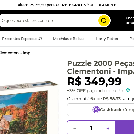
Faltam
R$ 199,90
para
O FRETE GRÁTIS*!
REGULAMENTO
 que você está procurando?
Enc
uma
Presentes Especiais 🎁
Mochilas e Bolsas
Harry Potter
Po
Clementoni - Imp.
Puzzle 2000 Peça
Clementoni - Imp
R$
349
,
99
+3% OFF
pagando com Pix
Ou em até
6
x
de
R$
58
,
33
sem j
|
Comp
Cashback
－
＋