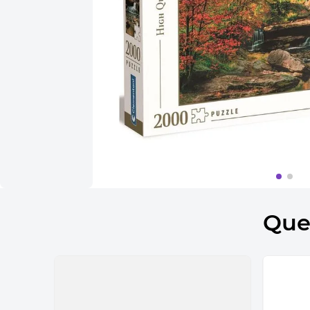
10
º
bolsa termica
Que