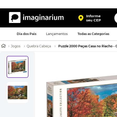
O
Informe
seu CEP
TERMOS MAIS BUSCADOS
Dia dos Pais
Lançamentos
Todas as Categorias
1
º
harry potter
2
º
bolsa
Jogos
Quebra Cabeça
Puzzle 2000 Peças Casa no Riacho - 
3
º
porta retrato
4
º
mochila
5
º
caneca
6
º
luminaria
7
º
necessaire
8
º
garrafa
9
º
friends