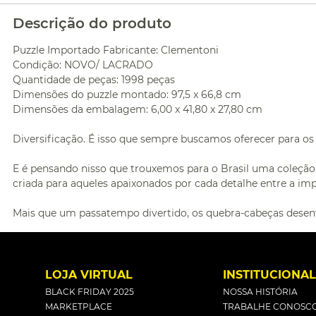
Descrição do produto
Puzzle Importado Fabricante: Clementoni
Condição: NOVO/ LACRADO
Quantidade de peças: 1998 peças
Dimensões do puzzle montado: 97,5 x 66,8 cm
Dimensões da embalagem: 6,00 x 41,80 x 27,80 cm
Diversificação. É isso que sempre buscamos oferecer para os
E é pensando nisso que trouxemos para o Brasil uma coleçã
criada para aqueles apaixonados por cada detalhe entre a imp
Mais que um passatempo divertido, os quebra-cabeças desen
LOJA VIRTUAL
INSTITUCIONA
BLACK FRIDAY 2025
NOSSA HISTÓRIA
MARKETPLACE
TRABALHE CONOSC