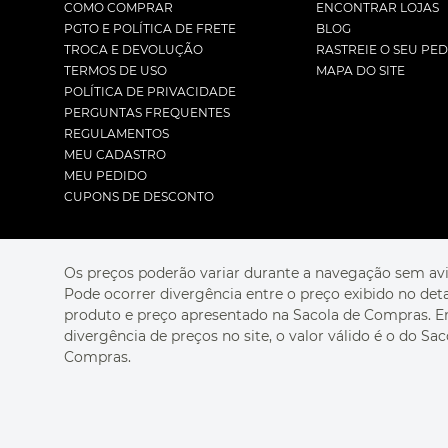
COMO COMPRAR
ENCONTRAR LOJAS
PGTO E POLÍTICA DE FRETE
BLOG
TROCA E DEVOLUÇÃO
RASTREIE O SEU PE
TERMOS DE USO
MAPA DO SITE
POLÍTICA DE PRIVACIDADE
PERGUNTAS FREQUENTES
REGULAMENTOS
MEU CADASTRO
MEU PEDIDO
CUPONS DE DESCONTO
Os preços poderão variar durante a navegação sem avi
Pode ocorrer divergência entre o preço exibido no det
produto e preço apresentado na Sacola de Compras. 
divergência de preços no site, o valor válido é o do Sac
Compras.