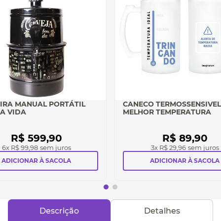
IRA MANUAL PORTÁTIL
CANECO TERMOSSENSIVEL
A VIDA
MELHOR TEMPERATURA
R$
599
,
90
R$
89
,
90
6
x
R$ 99,98
sem juros
3
x
R$ 29,96
sem juros
ADICIONAR À SACOLA
ADICIONAR À SACOLA
Descrição
Detalhes