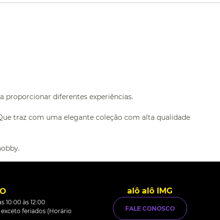
 proporcionar diferentes experiências.
 Que traz com uma elegante coleção com alta qualidade
hobby.
alô alô IMG
TO
s 10:00 às 12:00
FALE CONOSCO
0 exceto feriados (Horário