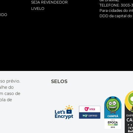
SEJA REVENDEDOR
TELEFONE: 3003-3
LIVELO
Para cidades do inte
DIDO
DDD da capital do 
so prévio.
SELOS
alhe do
Em caso de
ola de