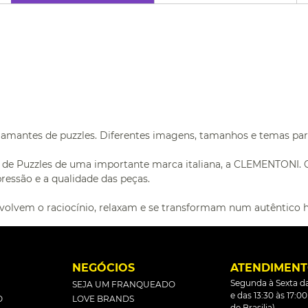
 amantes de puzzles. Diferentes imagens, tamanhos e temas para
o de Puzzles de uma importante marca italiana, a CLEMENTONI.
ressão e a qualidade das peças.
volvem o raciocínio, relaxam e se transformam num autêntico 
L
NEGÓCIOS
ATENDIMEN
Segunda à Sexta da
SEJA UM FRANQUEADO
e das 13:30 às 17:0
O
LOVE BRANDS
de Brasilia).