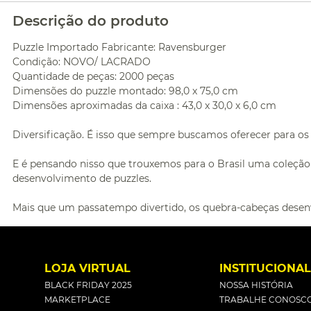
Descrição do produto
Puzzle Importado Fabricante: Ravensburger
Condição: NOVO/ LACRADO
Quantidade de peças: 2000 peças
Dimensões do puzzle montado: 98,0 x 75,0 cm
Dimensões aproximadas da caixa : 43,0 x 30,0 x 6,0 cm
Diversificação. É isso que sempre buscamos oferecer para os
E é pensando nisso que trouxemos para o Brasil uma coleç
desenvolvimento de puzzles.
Mais que um passatempo divertido, os quebra-cabeças desen
LOJA VIRTUAL
INSTITUCIONA
BLACK FRIDAY 2025
NOSSA HISTÓRIA
MARKETPLACE
TRABALHE CONOSC