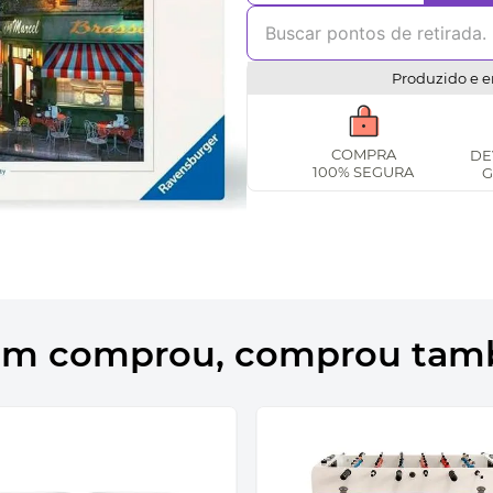
Produzido e e
COMPRA
DE
100% SEGURA
G
m comprou, comprou ta