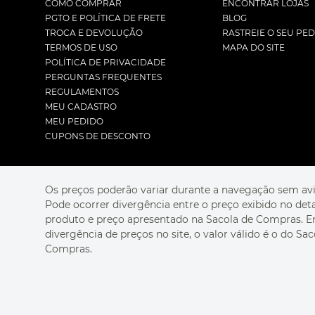
COMO COMPRAR
ENCONTRAR LOJAS
PGTO E POLÍTICA DE FRETE
BLOG
TROCA E DEVOLUÇÃO
RASTREIE O SEU PE
TERMOS DE USO
MAPA DO SITE
POLÍTICA DE PRIVACIDADE
PERGUNTAS FREQUENTES
REGULAMENTOS
MEU CADASTRO
MEU PEDIDO
CUPONS DE DESCONTO
Os preços poderão variar durante a navegação sem avi
Pode ocorrer divergência entre o preço exibido no det
produto e preço apresentado na Sacola de Compras. 
divergência de preços no site, o valor válido é o do Sac
Compras.