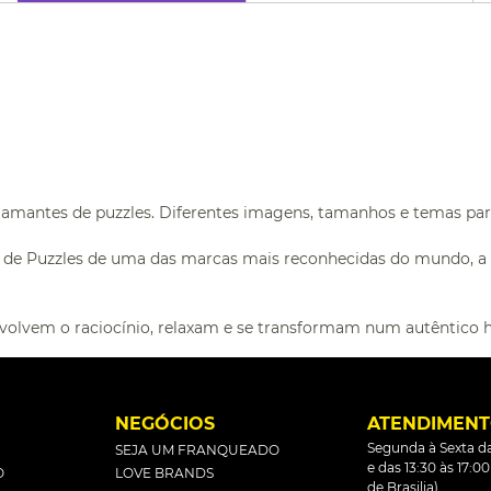
 amantes de puzzles. Diferentes imagens, tamanhos e temas para
ão de Puzzles de uma das marcas mais reconhecidas do mundo,
volvem o raciocínio, relaxam e se transformam num autêntico 
L
NEGÓCIOS
ATENDIMEN
Segunda à Sexta da
SEJA UM FRANQUEADO
e das 13:30 às 17:0
O
LOVE BRANDS
de Brasilia).