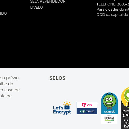
SEJA REVENDEDOR
TELEFONE: 3003-3
LIVELO
Para cidades do inte
DIDO
DDD da capital do 
so prévio.
SELOS
alhe do
Em caso de
ola de