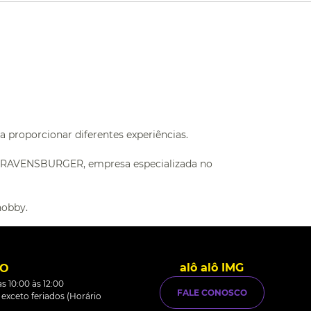
 proporcionar diferentes experiências.
 a RAVENSBURGER, empresa especializada no
hobby.
alô alô IMG
TO
s 10:00 às 12:00
FALE CONOSCO
0 exceto feriados (Horário