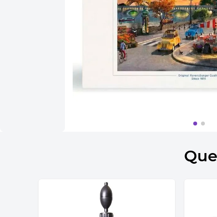
10
º
bolsa termica
Que