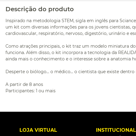
Descrição do produto
Inspirado na metodologia STEM, sigla em inglês para Scianc
um kit com diversas informações para os jovens cientistas, q
cardiovascular, respiratório, nervoso, digestório, urinário e es
Como atrações principais, o kit traz um modelo miniatura 
funciona. Além disso, o kit incorpora a tecnologia da REALI
ainda mais o conhecimento e o interesse sobre a anatomia 
Desperte o biólogo... o médico... o cientista que existe dentr
A partir de 8 anos
Participantes: 1 ou mais
LOJA VIRTUAL
INSTITUCIONA