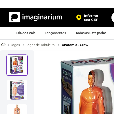
O
Informe
seu CEP
TERMOS MAIS BUSCADOS
Dia dos Pais
Lançamentos
Todas as Categorias
1
º
harry potter
2
º
bolsa
Jogos
Jogos de Tabuleiro
Anatomia - Grow
3
º
porta retrato
4
º
caneca
5
º
mochila
6
º
luminaria
7
º
necessaire
8
º
garrafa
9
º
friends