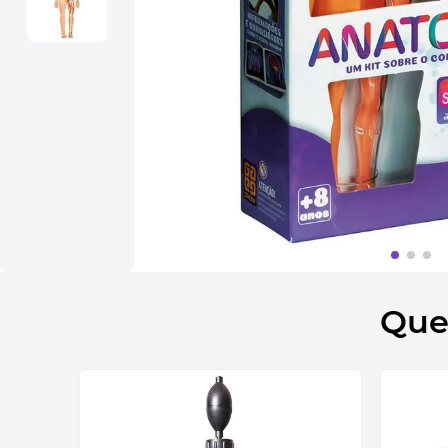
10
º
bolsa termica
Que