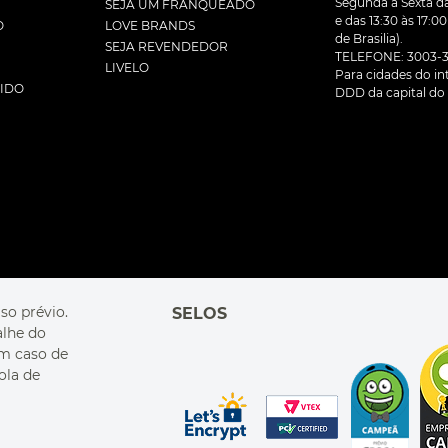
Segunda à Sexta da
SEJA UM FRANQUEADO
e das 13:30 às 17:0
O
LOVE BRANDS
de Brasilia).
SEJA REVENDEDOR
TELEFONE: 3003-3
LIVELO
Para cidades do inte
DIDO
DDD da capital do 
so prévio.
SELOS
alhe do
Em caso de
ola de