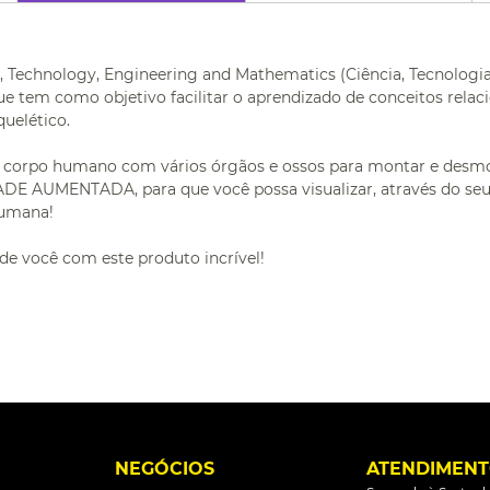
e, Technology, Engineering and Mathematics (Ciência, Tecnolog
ue tem como objetivo facilitar o aprendizado de conceitos rela
quelético.
do corpo humano com vários órgãos e ossos para montar e desm
DADE AUMENTADA, para que você possa visualizar, através do seu
humana!
o de você com este produto incrível!
L
NEGÓCIOS
ATENDIMEN