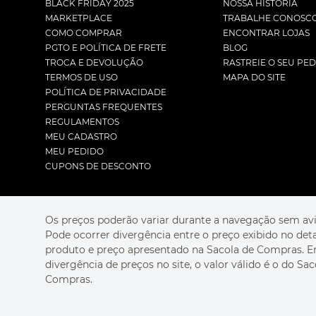
BLACK FRIDAY 2025
NOSSA HISTÓRIA
MARKETPLACE
TRABALHE CONOSC
COMO COMPRAR
ENCONTRAR LOJAS
PGTO E POLÍTICA DE FRETE
BLOG
TROCA E DEVOLUÇÃO
RASTREIE O SEU PE
TERMOS DE USO
MAPA DO SITE
POLÍTICA DE PRIVACIDADE
PERGUNTAS FREQUENTES
REGULAMENTOS
MEU CADASTRO
MEU PEDIDO
CUPONS DE DESCONTO
Os preços poderão variar durante a navegação sem avi
Pode ocorrer divergência entre o preço exibido no det
produto e preço apresentado na Sacola de Compras. 
divergência de preços no site, o valor válido é o do Sac
Compras.