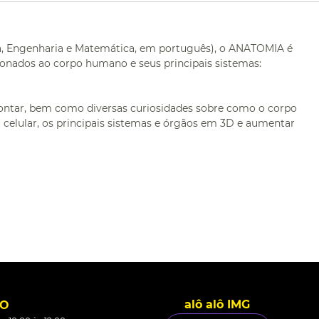
ia, Engenharia e Matemática, em português), o ANATOMIA é
cionados ao corpo humano e seus principais sistemas:
ontar, bem como diversas curiosidades sobre como o corpo
 celular, os principais sistemas e órgãos em 3D e aumentar
alô alô IMG
TO