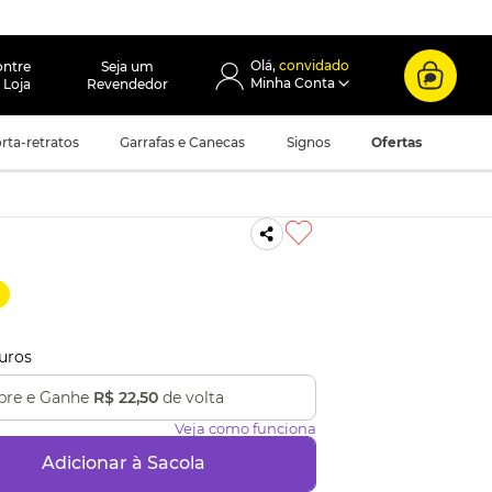
convidado
ontre
Seja um
 Loja
Revendedor
rta-retratos
Garrafas e Canecas
Signos
Ofertas
uros
re e Ganhe
R$ 22,50
de volta
Veja como funciona
Adicionar à Sacola