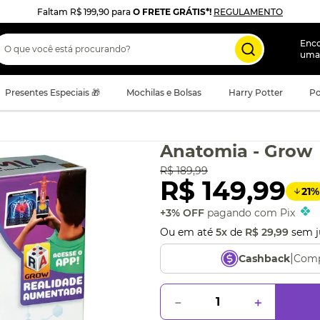
Faltam
R$ 199,90
para
O FRETE GRÁTIS*!
REGULAMENTO
 que você está procurando?
Enc
uma
Presentes Especiais 🎁
Mochilas e Bolsas
Harry Potter
Po
Anatomia - Grow
R$
189
,
99
R$
149
,
99
21
%
+3% OFF
pagando com Pix
Ou em até
5
x
de
R$
29
,
99
sem j
|
Comp
Cashback
－
＋