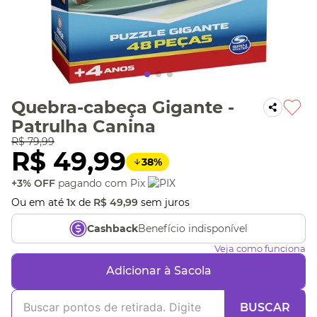
Quebra-cabeça Gigante -
Patrulha Canina
R$
79
,
99
R$
49
,
99
38
%
+3% OFF
pagando com Pix
Ou em até
1
x
de
R$
49
,
99
sem juros
Benefício indisponível
Cashback
Veja como funciona
Adicionar à Sacola
BUSCAR