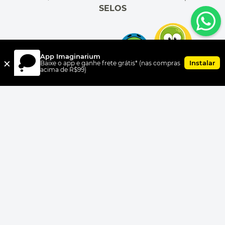
SELOS
App Imaginarium
×
Instalar
Baixe o app e ganhe frete grátis* (nas compras
acima de R$99)
FORMAS DE PAGAMENTO