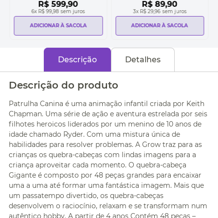
R$
599
,
90
R$
89
,
90
6
x
R$ 99,98
sem juros
3
x
R$ 29,96
sem juros
ADICIONAR À SACOLA
ADICIONAR À SACOLA
Descrição
Detalhes
Descrição do produto
Patrulha Canina é uma animação infantil criada por Keith
Chapman. Uma série de ação e aventura estrelada por seis
filhotes heroicos liderados por um menino de 10 anos de
idade chamado Ryder. Com uma mistura única de
habilidades para resolver problemas. A Grow traz para as
crianças os quebra-cabeças com lindas imagens para a
criança aproveitar cada momento. O quebra-cabeça
Gigante é composto por 48 peças grandes para encaixar
uma a uma até formar uma fantástica imagem. Mais que
um passatempo divertido, os quebra-cabeças
desenvolvem o raciocínio, relaxam e se transformam num
autêntico hobby. A partir de 4 anos Contém 48 peças –