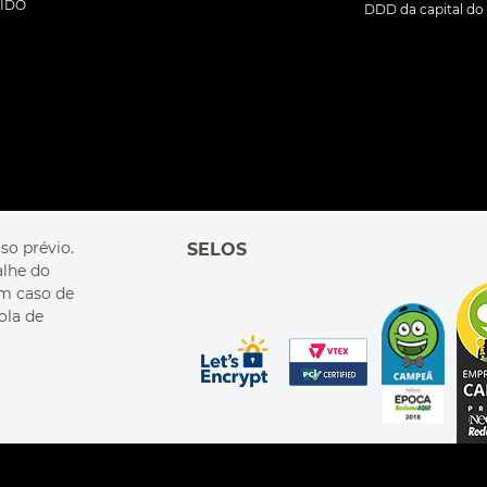
DIDO
DDD da capital do 
so prévio.
SELOS
alhe do
Em caso de
ola de