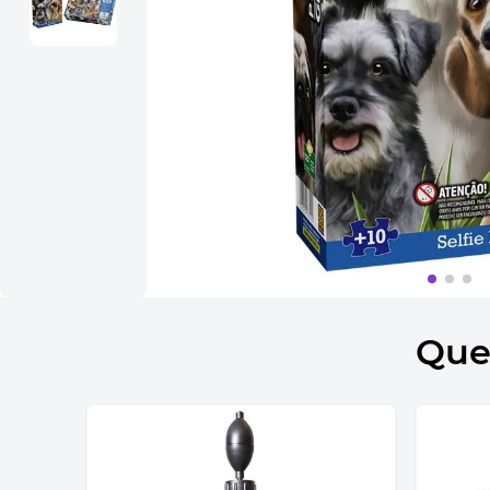
10
º
bolsa termica
Que