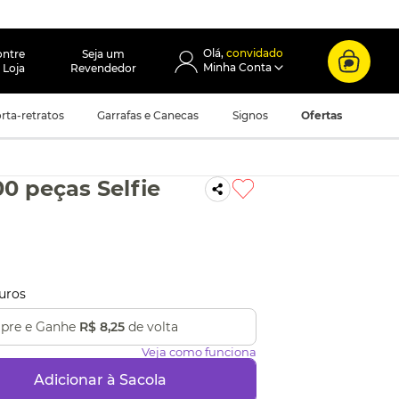
convidado
ontre
Seja um
 Loja
Revendedor
rta-retratos
Garrafas e Canecas
Signos
Ofertas
0 peças Selfie
uros
pre e Ganhe
R$ 8,25
de volta
Veja como funciona
Adicionar à Sacola