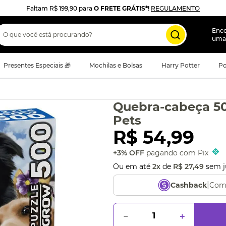
Faltam
R$ 199,90
para
O FRETE GRÁTIS*!
REGULAMENTO
 que você está procurando?
Enc
uma
Presentes Especiais 🎁
Mochilas e Bolsas
Harry Potter
Po
Quebra-cabeça 50
Pets
R$
54
,
99
+3% OFF
pagando com Pix
Ou em até
2
x
de
R$
27
,
49
sem j
|
Com
Cashback
－
＋