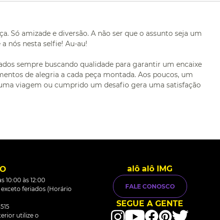
a. Só amizade e diversão. A não ser que o assunto seja um
a nós nesta selfie! Au-au!
onados sempre buscando qualidade para garantir um encaixe
entos de alegria a cada peça montada. Aos poucos, um
o uma viagem ou cumprido um desafio gera uma satisfação
alô alô IMG
TO
s 10:00 às 12:00
FALE CONOSCO
0 exceto feriados (Horário
SEGUE A GENTE
515
rior utilize o