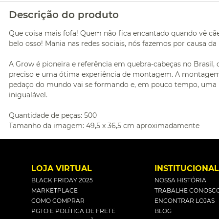
Descrição do produto
Que coisa mais fofa! Quem não fica encantado quando vê cãez
belo osso! Mania nas redes sociais, nós fazemos por causa da 
A Grow é pioneira e referência em quebra-cabeças no Brasil
preciso e uma ótima experiência de montagem. A montagem 
pedaço do mundo vai se formando e, em pouco tempo, uma p
inigualável.
Quantidade de peças: 500
Tamanho da imagem: 49,5 x 36,5 cm aproximadamente
LOJA VIRTUAL
INSTITUCIONA
BLACK FRIDAY 2025
NOSSA HISTÓRIA
MARKETPLACE
TRABALHE CONOSC
COMO COMPRAR
ENCONTRAR LOJAS
PGTO E POLÍTICA DE FRETE
BLOG