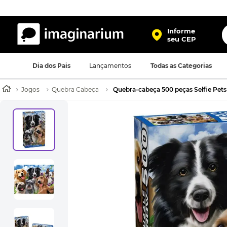
O
Informe
seu CEP
TERMOS MAIS BUSCADOS
Dia dos Pais
Lançamentos
Todas as Categorias
1
º
harry potter
2
º
bolsa
Jogos
Quebra Cabeça
Quebra-cabeça 500 peças Selfie Pets
3
º
porta retrato
4
º
mochila
5
º
caneca
6
º
luminaria
7
º
necessaire
8
º
garrafa
9
º
friends