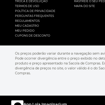
TROCA E DEVOLUÇÃO
RASTREIE O SEU PE
TERMOS DE USO
MAPA DO SITE
POLÍTICA DE PRIVACIDADE
PERGUNTAS FREQUENTES
REGULAMENTOS
MEU CADASTRO
MEU PEDIDO
CUPONS DE DESCONTO
Os preços poderão variar durante a navegação sem avi
Pode ocorrer divergência entre o preço exibido no det
produto e preço apresentado na Sacola de Compras. 
divergência de preços no site, o valor válido é o do Sac
Compras.
App Loja Imaginarium