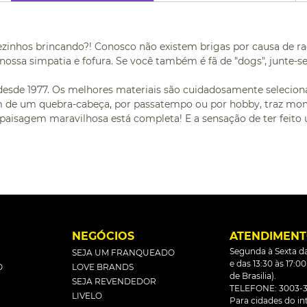
inhos brincando?! Conosco não existem brigas por causa de raç
nossa simpatia e fofura. Se você também é fã de "dogs", junte-se 
, desde 1977. Os melhores materiais são cuidadosamente seleci
de um quebra-cabeça, por passatempo ou por hobby, traz mom
aisagem maravilhosa está completa! E a sensação de ter feit
L
NEGÓCIOS
ATENDIMEN
Segunda à Sexta da
SEJA UM FRANQUEADO
e das 13:30 às 17:0
O
LOVE BRANDS
de Brasilia).
SEJA REVENDEDOR
TELEFONE: 3003-3
LIVELO
Para cidades do inte