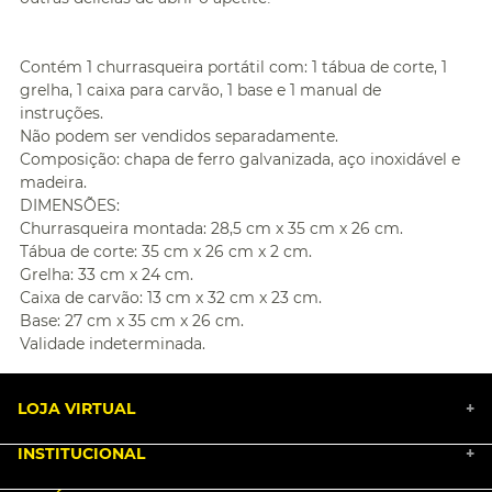
Contém 1 churrasqueira portátil com: 1 tábua de corte, 1
grelha, 1 caixa para carvão, 1 base e 1 manual de
instruções.
Não podem ser vendidos separadamente.
Composição: chapa de ferro galvanizada, aço inoxidável e
madeira.
DIMENSÕES:
Churrasqueira montada: 28,5 cm x 35 cm x 26 cm.
Tábua de corte: 35 cm x 26 cm x 2 cm.
Grelha: 33 cm x 24 cm.
Caixa de carvão: 13 cm x 32 cm x 23 cm.
Base: 27 cm x 35 cm x 26 cm.
Validade indeterminada.
LOJA VIRTUAL
+
INSTITUCIONAL
+
BLACK FRIDAY 2025