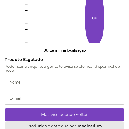
_
_
_
OK
_
_
_
_
Utilize minha localização
Produzido e entregue por
Imaginarium