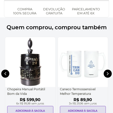
COMPRA
DEVOLUÇÃO
PARCELAMENTO
100% SEGURA
GRATUITA
EM ATÉ 6X
Quem comprou, comprou também
Chopeira Manual Portátil
Caneco Termossensivel
Bom da Vida
Melhor Temperatura
R$
599
,
90
R$
89
,
90
6
x
R$ 99,98
sem juros
3
x
R$ 29,96
sem juros
ADICIONAR À SACOLA
ADICIONAR À SACOLA