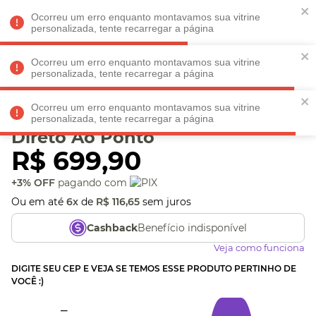
Faltam
R$ 198,90
para
O FRETE GRÁTIS*!
REGULAMENTO
Ocorreu um erro enquanto montavamos sua vitrine
personalizada, tente recarregar a página
Ocorreu um erro enquanto montavamos sua vitrine
personalizada, tente recarregar a página
Veja produtos perto de você! Informe seu CEP
Ocorreu um erro enquanto montavamos sua vitrine
Churrasqueira Portátil
personalizada, tente recarregar a página
Direto Ao Ponto
R$
699
,
90
+3% OFF
pagando com
Ou em até
6
x
de
R$
116
,
65
sem juros
Benefício indisponível
Cashback
Veja como funciona
DIGITE SEU CEP E VEJA SE TEMOS ESSE PRODUTO PERTINHO DE
VOCÊ :)
_