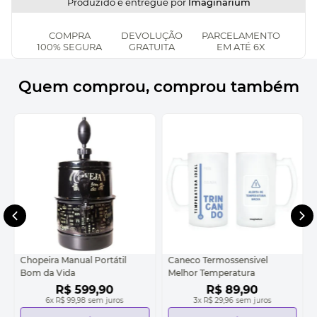
Produzido e entregue por
Imaginarium
COMPRA
DEVOLUÇÃO
PARCELAMENTO
100% SEGURA
GRATUITA
EM ATÉ 6X
Quem comprou, comprou também
Chopeira Manual Portátil
Caneco Termossensivel
Bom da Vida
Melhor Temperatura
R$
599
,
90
R$
89
,
90
6
x
R$ 99,98
sem juros
3
x
R$ 29,96
sem juros