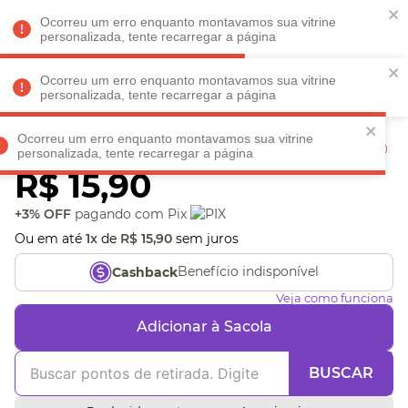
Faltam
R$ 198,90
para
O FRETE GRÁTIS*!
REGULAMENTO
Ocorreu um erro enquanto montavamos sua vitrine
personalizada, tente recarregar a página
Ocorreu um erro enquanto montavamos sua vitrine
personalizada, tente recarregar a página
Veja produtos perto de você! Informe seu CEP
Ocorreu um erro enquanto montavamos sua vitrine
Cartão Mãe Favorita
personalizada, tente recarregar a página
R$
15
,
90
+3% OFF
pagando com Pix
Ou em até
1
x
de
R$
15
,
90
sem juros
Benefício indisponível
Cashback
Veja como funciona
Adicionar à Sacola
BUSCAR