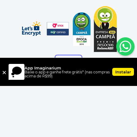
App Imaginarium
×
Instalar
Baixe o app e ganhe frete grátis* (nas compras
acima de R$99)
FORMAS DE PAGAMENTO