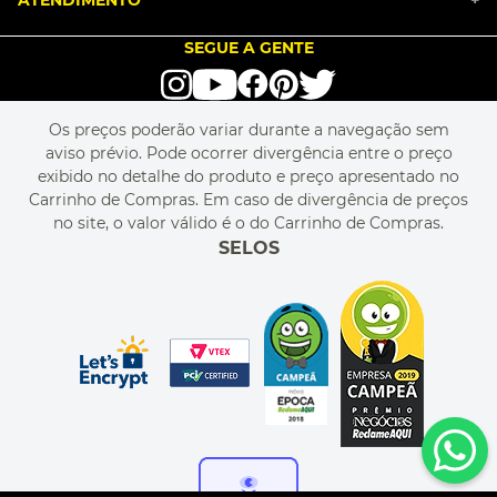
ATENDIMENTO
+
SEJA UM FRANQUEADO
ENCONTRAR LOJAS
TROCA E DEVOLUÇÃO
LOVE BRANDS
BLOG
SEGUE A GENTE
TERMOS DE USO
alô alô IMG
SEJA REVENDEDOR
RASTREIE O SEU PEDIDO
POLÍTICA DE PRIVACIDADE
LIVELO
MAPA DO SITE
PERGUNTAS FREQUENTES
FALE CONOSCO
REGULAMENTOS
Os preços poderão variar durante a navegação sem
MEU CADASTRO
aviso prévio. Pode ocorrer divergência entre o preço
MEU PEDIDO
exibido no detalhe do produto e preço apresentado no
CUPONS DE DESCONTO
Carrinho de Compras. Em caso de divergência de preços
no site, o valor válido é o do Carrinho de Compras.
SELOS