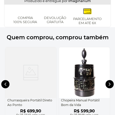
Produzido e entregue por
Imaginarium
COMPRA
DEVOLUÇÃO
PARCELAMENTO
100% SEGURA
GRATUITA
EM ATÉ 6X
Quem comprou, comprou também
Churrasqueira Portátil Direto
Chopeira Manual Portátil
Ao Ponto
Bom da Vida
R$
699
,
90
R$
599
,
90
6
x
R$ 116,65
sem juros
6
x
R$ 99,98
sem juros