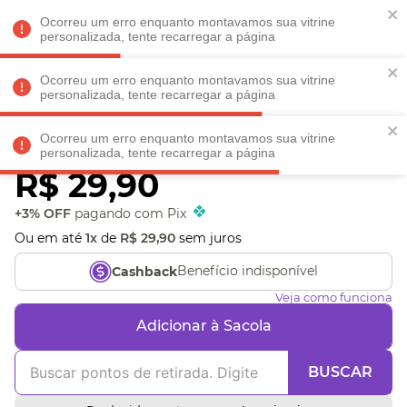
Faltam
R$ 198,90
para
O FRETE GRÁTIS*!
REGULAMENTO
Ocorreu um erro enquanto montavamos sua vitrine
personalizada, tente recarregar a página
Ocorreu um erro enquanto montavamos sua vitrine
personalizada, tente recarregar a página
Veja produtos perto de você! Informe seu CEP
Ocorreu um erro enquanto montavamos sua vitrine
Caneta Pingente Dino
personalizada, tente recarregar a página
R$
29
,
90
+3% OFF
pagando com Pix
Ou em até
1
x
de
R$
29
,
90
sem juros
Benefício indisponível
Cashback
Veja como funciona
Adicionar à Sacola
BUSCAR