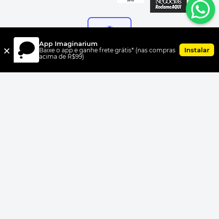
App Imaginarium
×
Instalar
Baixe o app e ganhe frete grátis* (nas compras
acima de R$99)
FORMAS DE PAGAMENTO
UNI.CO COMERCIO S/A, CNPJ 00.399.603/0010-07, Av Dr. Cardoso
de Melo, 1855 CEP 04548-005, Vila Olímpia, São Paulo, SP