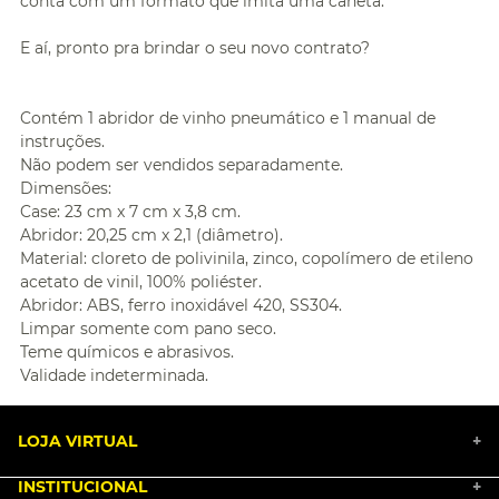
conta com um formato que imita uma caneta.
E aí, pronto pra brindar o seu novo contrato?
Contém 1 abridor de vinho pneumático e 1 manual de
instruções.
Não podem ser vendidos separadamente.
Dimensões:
Case: 23 cm x 7 cm x 3,8 cm.
Abridor: 20,25 cm x 2,1 (diâmetro).
Material: cloreto de polivinila, zinco, copolímero de etileno
acetato de vinil, 100% poliéster.
Abridor: ABS, ferro inoxidável 420, SS304.
Limpar somente com pano seco.
Teme químicos e abrasivos.
Validade indeterminada.
LOJA VIRTUAL
+
INSTITUCIONAL
+