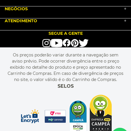
BLACK FRIDAY 2025
NEGÓCIOS
MARKETPLACE
+
NOSSA HISTÓRIA
COMO COMPRAR
ATENDIMENTO
TRABALHE CONOSCO
+
PGTO E POLÍTICA DE FRETE
SEJA UM FRANQUEADO
ENCONTRAR LOJAS
TROCA E DEVOLUÇÃO
LOVE BRANDS
BLOG
SEGUE A GENTE
TERMOS DE USO
alô alô IMG
SEJA REVENDEDOR
RASTREIE O SEU PEDIDO
POLÍTICA DE PRIVACIDADE
LIVELO
MAPA DO SITE
PERGUNTAS FREQUENTES
FALE CONOSCO
REGULAMENTOS
Os preços poderão variar durante a navegação sem
MEU CADASTRO
aviso prévio. Pode ocorrer divergência entre o preço
MEU PEDIDO
exibido no detalhe do produto e preço apresentado no
CUPONS DE DESCONTO
Carrinho de Compras. Em caso de divergência de preços
no site, o valor válido é o do Carrinho de Compras.
SELOS