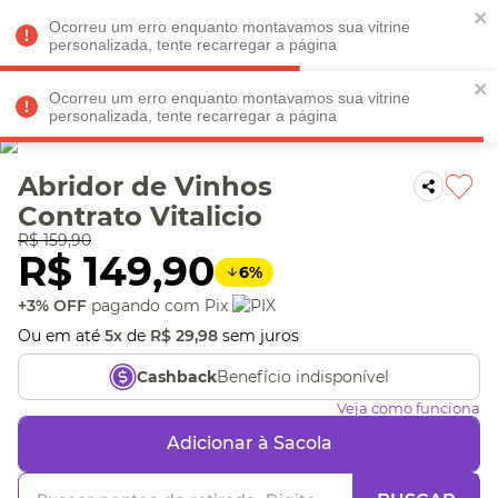
Faltam
R$ 198,90
para
O FRETE GRÁTIS*!
REGULAMENTO
Ocorreu um erro enquanto montavamos sua vitrine
personalizada, tente recarregar a página
Ocorreu um erro enquanto montavamos sua vitrine
personalizada, tente recarregar a página
Veja produtos perto de você! Informe seu CEP
Abridor de Vinhos
Contrato Vitalicio
R$
159
,
90
R$
149
,
90
6
%
+3% OFF
pagando com Pix
Ou em até
5
x
de
R$
29
,
98
sem juros
Benefício indisponível
Cashback
Veja como funciona
Adicionar à Sacola