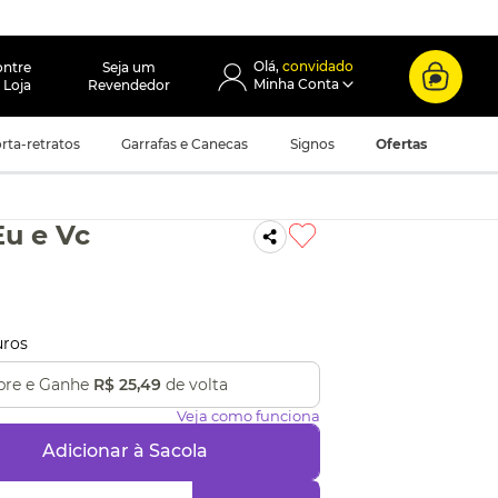
convidado
ontre
Seja um
 Loja
Revendedor
rta-retratos
Garrafas e Canecas
Signos
Ofertas
u e Vc
uros
re e Ganhe
R$ 25,49
de volta
Veja como funciona
Adicionar à Sacola