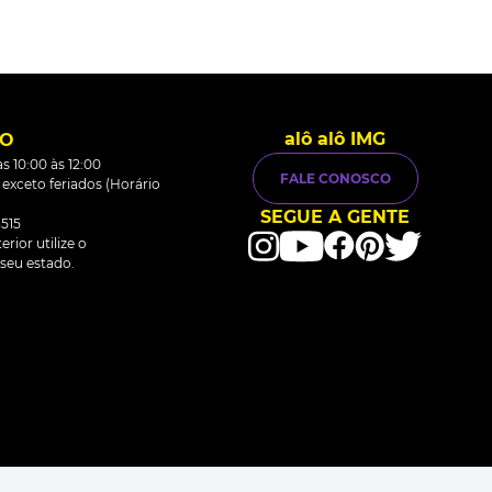
alô alô IMG
TO
s 10:00 às 12:00
FALE CONOSCO
0 exceto feriados (Horário
SEGUE A GENTE
515
rior utilize o
seu estado.