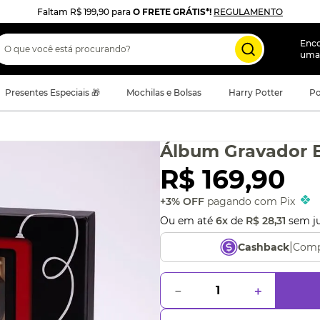
Faltam
R$ 199,90
para
O FRETE GRÁTIS*!
REGULAMENTO
 que você está procurando?
Enc
uma
Presentes Especiais 🎁
Mochilas e Bolsas
Harry Potter
Po
Álbum Gravador E
R$
169
,
90
+3% OFF
pagando com Pix
Ou em até
6
x
de
R$
28
,
31
sem j
|
Comp
Cashback
－
＋