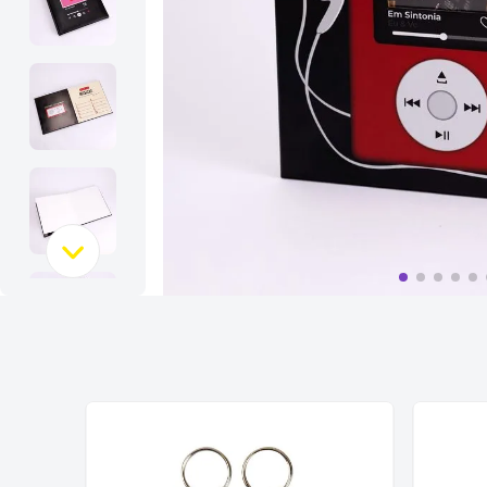
10
º
bolsa termica