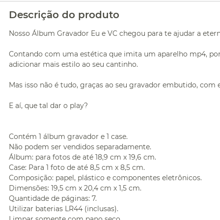
Descrição do produto
Nosso Álbum Gravador Eu e VC chegou para te ajudar a eter
Contando com uma estética que imita um aparelho mp4, por de
adicionar mais estilo ao seu cantinho.
Mas isso não é tudo, graças ao seu gravador embutido, com 
E aí, que tal dar o play?
Contém 1 álbum gravador e 1 case.
Não podem ser vendidos separadamente.
Álbum: para fotos de até 18,9 cm x 19,6 cm.
Case: Para 1 foto de até 8,5 cm x 8,5 cm.
Composição: papel, plástico e componentes eletrônicos.
Dimensões: 19,5 cm x 20,4 cm x 1,5 cm.
Quantidade de páginas: 7.
Utilizar baterias LR44 (inclusas).
Limpar somente com pano seco.