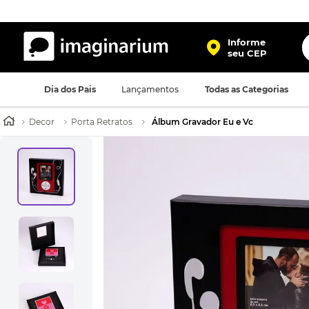
O
Informe
seu CEP
TERMOS MAIS BUSCADOS
Dia dos Pais
Lançamentos
Todas as Categorias
1
º
harry potter
2
º
bolsa
Decor
Porta Retratos
Álbum Gravador Eu e Vc
3
º
porta retrato
4
º
mochila
5
º
caneca
6
º
luminaria
7
º
necessaire
8
º
garrafa
9
º
friends