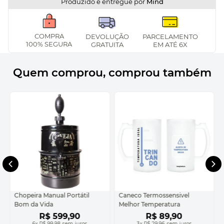
Produzido e entregue por
Mind
COMPRA
DEVOLUÇÃO
PARCELAMENTO
100% SEGURA
GRATUITA
EM ATÉ 6X
Quem comprou, comprou também
Chopeira Manual Portátil
Caneco Termossensivel
Bom da Vida
Melhor Temperatura
R$
599
,
90
R$
89
,
90
6
x
R$ 99,98
sem juros
3
x
R$ 29,96
sem juros