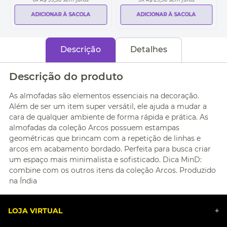
ADICIONAR À SACOLA
ADICIONAR À SACOLA
Descrição
Detalhes
Descrição do produto
As almofadas são elementos essenciais na decoração.
Além de ser um item super versátil, ele ajuda a mudar a
cara de qualquer ambiente de forma rápida e prática. As
almofadas da coleção Arcos possuem estampas
geométricas que brincam com a repetição de linhas e
arcos em acabamento bordado. Perfeita para busca criar
um espaço mais minimalista e sofisticado. Dica MinD:
combine com os outros itens da coleção Arcos. Produzido
na Índia
LOJA VIRTUAL
+