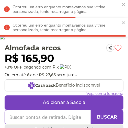
Faltam
R$ 198,90
para
O FRETE GRÁTIS*!
REGULAMENTO
Ocorreu um erro enquanto montavamos sua vitrine
personalizada, tente recarregar a página
Ocorreu um erro enquanto montavamos sua vitrine
personalizada, tente recarregar a página
Veja produtos perto de você! Informe seu CEP
Almofada arcos
R$
165
,
90
+3% OFF
pagando com Pix
Ou em até
6
x
de
R$
27
,
65
sem juros
Benefício indisponível
Cashback
Veja como funciona
Adicionar à Sacola
BUSCAR