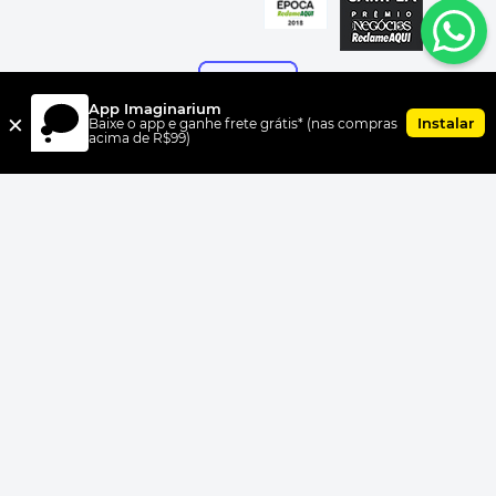
App Imaginarium
×
Instalar
Baixe o app e ganhe frete grátis* (nas compras
acima de R$99)
FORMAS DE PAGAMENTO
UNI.CO COMERCIO S/A, CNPJ 00.399.603/0010-07, Av Dr. Cardoso
de Melo, 1855 CEP 04548-005, Vila Olímpia, São Paulo, SP