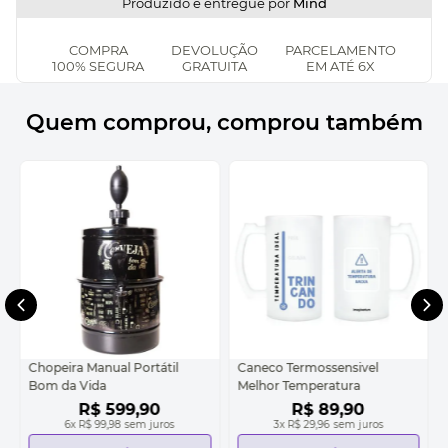
Produzido e entregue por
Mind
COMPRA
DEVOLUÇÃO
PARCELAMENTO
100% SEGURA
GRATUITA
EM ATÉ 6X
Quem comprou, comprou também
Chopeira Manual Portátil
Caneco Termossensivel
Bom da Vida
Melhor Temperatura
R$
599
,
90
R$
89
,
90
6
x
R$ 99,98
sem juros
3
x
R$ 29,96
sem juros