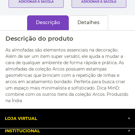
ADICIONAR À SACOLA
ADICIONAR À SACOLA
Descrição
Detalhes
Descrição do produto
As almofadas são elementos essenciais na decoração.
Além de ser um item super versátil, ele ajuda a mudar a
cara de qualquer ambiente de forma rápida e prática. As
almofadas da coleção Arcos possuem estampas
geométricas que brincam com a repetição de linhas e
arcos em acabamento bordado. Perfeita para busca criar
um espaço mais minimalista e sofisticado. Dica MinD:
combine com os outros itens da coleção Arcos. Produzido
na Índia
LOJA VIRTUAL
+
INSTITUCIONAL
+