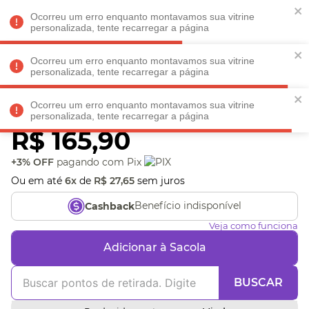
Faltam
R$ 198,90
para
O FRETE GRÁTIS*!
REGULAMENTO
Ocorreu um erro enquanto montavamos sua vitrine
personalizada, tente recarregar a página
Ocorreu um erro enquanto montavamos sua vitrine
personalizada, tente recarregar a página
Veja produtos perto de você! Informe seu CEP
Ocorreu um erro enquanto montavamos sua vitrine
Almofada linhas
personalizada, tente recarregar a página
R$
165
,
90
+3% OFF
pagando com Pix
Ou em até
6
x
de
R$
27
,
65
sem juros
Benefício indisponível
Cashback
Veja como funciona
Adicionar à Sacola
BUSCAR