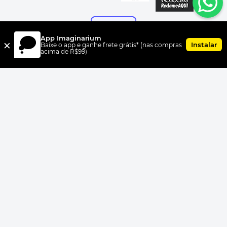
App Imaginarium
×
Instalar
Baixe o app e ganhe frete grátis* (nas compras
acima de R$99)
FORMAS DE PAGAMENTO
UNI.CO COMERCIO S/A, CNPJ 00.399.603/0010-07, Av Dr. Cardoso
de Melo, 1855 CEP 04548-005, Vila Olímpia, São Paulo, SP