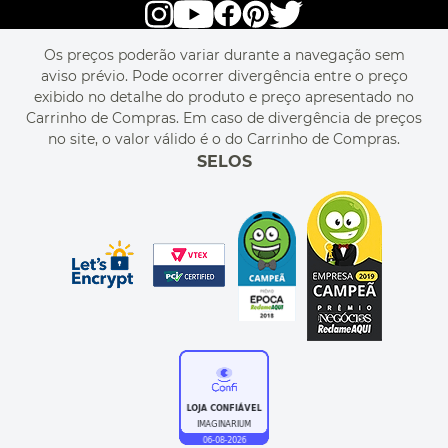
POLÍTICA DE PRIVACIDADE
LIVELO
MAPA DO SITE
PERGUNTAS FREQUENTES
FALE CONOSCO
REGULAMENTOS
Os preços poderão variar durante a navegação sem
MEU CADASTRO
aviso prévio. Pode ocorrer divergência entre o preço
MEU PEDIDO
exibido no detalhe do produto e preço apresentado no
CUPONS DE DESCONTO
Carrinho de Compras. Em caso de divergência de preços
no site, o valor válido é o do Carrinho de Compras.
SELOS