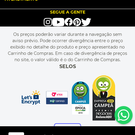
SEJA UM FRANQUEADO
ENCONTRAR LOJAS
TROCA E DEVOLUÇÃO
LOVE BRANDS
BLOG
SEGUE A GENTE
TERMOS DE USO
alô alô IMG
SEJA REVENDEDOR
RASTREIE O SEU PEDIDO
POLÍTICA DE PRIVACIDADE
LIVELO
MAPA DO SITE
PERGUNTAS FREQUENTES
FALE CONOSCO
REGULAMENTOS
Os preços poderão variar durante a navegação sem
MEU CADASTRO
aviso prévio. Pode ocorrer divergência entre o preço
MEU PEDIDO
exibido no detalhe do produto e preço apresentado no
CUPONS DE DESCONTO
Carrinho de Compras. Em caso de divergência de preços
no site, o valor válido é o do Carrinho de Compras.
SELOS