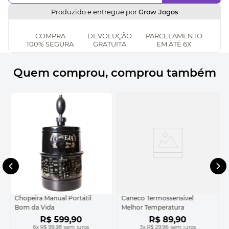
Produzido e entregue por
Grow Jogos
COMPRA
DEVOLUÇÃO
PARCELAMENTO
100% SEGURA
GRATUITA
EM ATÉ 6X
Quem comprou, comprou também
Chopeira Manual Portátil
Caneco Termossensivel
Bom da Vida
Melhor Temperatura
R$
599
,
90
R$
89
,
90
6
x
R$ 99,98
sem juros
3
x
R$ 29,96
sem juros