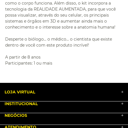
como o corpo funciona. Além disso, o kit incorpora a
tecnologia da REALIDADE AUMENTADA, para que você
possa visualizar, através do seu celular, os principais
sistemas e órgãos em 3D e aumentar ainda mais o
conhecimento e o interesse sobre a anatomia humana!
Desperte o biólogo... o médico... o cientista que existe
dentro de você com este produto incrível!
A partir de 8 anos
Participantes: 1 ou mais
LOJA VIRTUAL
+
INSTITUCIONAL
+
BLACK FRIDAY 2025
NEGÓCIOS
MARKETPLACE
+
NOSSA HISTÓRIA
COMO COMPRAR
ATENDIMENTO
TRABALHE CONOSCO
+
PGTO E POLÍTICA DE FRETE