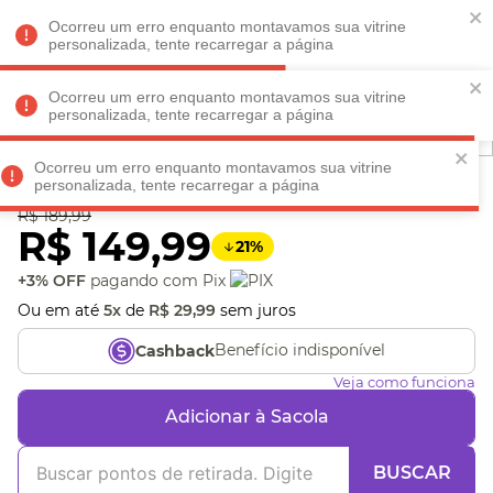
Faltam
R$ 198,90
para
O FRETE GRÁTIS*!
REGULAMENTO
Ocorreu um erro enquanto montavamos sua vitrine
personalizada, tente recarregar a página
Ocorreu um erro enquanto montavamos sua vitrine
personalizada, tente recarregar a página
Veja produtos perto de você! Informe seu CEP
Ocorreu um erro enquanto montavamos sua vitrine
Anatomia - Grow
personalizada, tente recarregar a página
R$
189
,
99
R$
149
,
99
21
%
+3% OFF
pagando com Pix
Ou em até
5
x
de
R$
29
,
99
sem juros
Benefício indisponível
Cashback
Veja como funciona
Adicionar à Sacola
BUSCAR