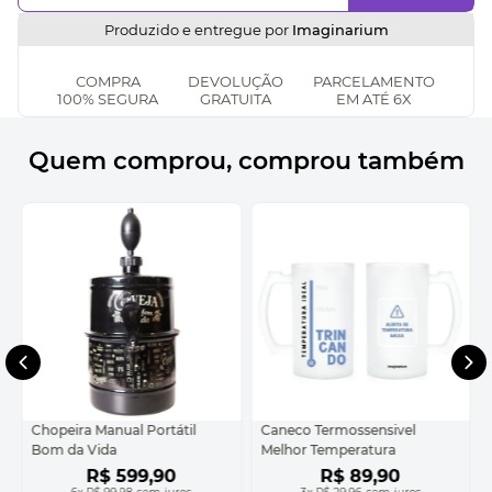
Produzido e entregue por
Imaginarium
COMPRA
DEVOLUÇÃO
PARCELAMENTO
100% SEGURA
GRATUITA
EM ATÉ 6X
Quem comprou, comprou também
Chopeira Manual Portátil
Caneco Termossensivel
Bom da Vida
Melhor Temperatura
R$
599
,
90
R$
89
,
90