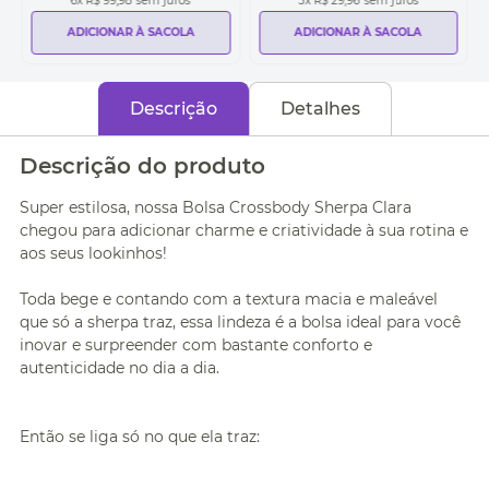
6
x
R$ 99,98
sem juros
3
x
R$ 29,96
sem juros
ADICIONAR À SACOLA
ADICIONAR À SACOLA
Descrição
Detalhes
Descrição do produto
Super estilosa, nossa Bolsa Crossbody Sherpa Clara
chegou para adicionar charme e criatividade à sua rotina e
aos seus lookinhos!
Toda bege e contando com a textura macia e maleável
que só a sherpa traz, essa lindeza é a bolsa ideal para você
inovar e surpreender com bastante conforto e
autenticidade no dia a dia.
Então se liga só no que ela traz: