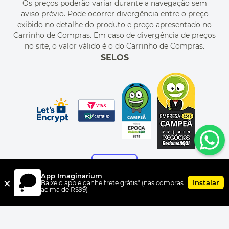
Os preços poderão variar durante a navegação sem
MEU CADASTRO
aviso prévio. Pode ocorrer divergência entre o preço
MEU PEDIDO
exibido no detalhe do produto e preço apresentado no
CUPONS DE DESCONTO
Carrinho de Compras. Em caso de divergência de preços
no site, o valor válido é o do Carrinho de Compras.
SELOS
App Imaginarium
×
Instalar
Baixe o app e ganhe frete grátis* (nas compras
acima de R$99)
FORMAS DE PAGAMENTO