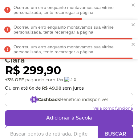
Faltam
R$ 198,90
para
O FRETE GRÁTIS*!
REGULAMENTO
Ocorreu um erro enquanto montavamos sua vitrine
personalizada, tente recarregar a página
Ocorreu um erro enquanto montavamos sua vitrine
personalizada, tente recarregar a página
Veja produtos perto de você! Informe seu CEP
Ocorreu um erro enquanto montavamos sua vitrine
Bolsa Crossbody Sherpa
personalizada, tente recarregar a página
Clara
R$
299
,
90
+3% OFF
pagando com Pix
Ou em até
6
x
de
R$
49
,
98
sem juros
Benefício indisponível
Cashback
Veja como funciona
Adicionar à Sacola
BUSCAR