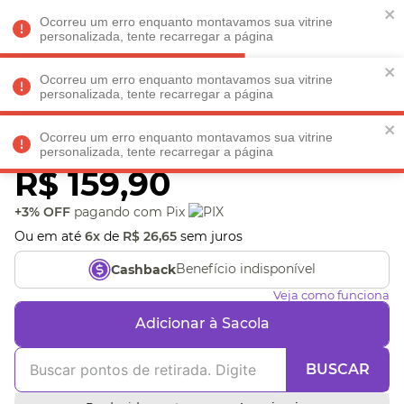
Faltam
R$ 198,90
para
O FRETE GRÁTIS*!
REGULAMENTO
Ocorreu um erro enquanto montavamos sua vitrine
personalizada, tente recarregar a página
Ocorreu um erro enquanto montavamos sua vitrine
personalizada, tente recarregar a página
Veja produtos perto de você! Informe seu CEP
Ocorreu um erro enquanto montavamos sua vitrine
Bolsa G Off White Mandm
personalizada, tente recarregar a página
R$
159
,
90
+3% OFF
pagando com Pix
Ou em até
6
x
de
R$
26
,
65
sem juros
Benefício indisponível
Cashback
Veja como funciona
Adicionar à Sacola
BUSCAR