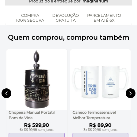
Produzido e entregue por
Imaginarium
COMPRA
DEVOLUÇÃO
PARCELAMENTO
100% SEGURA
GRATUITA
EM ATÉ 6X
Quem comprou, comprou também
Chopeira Manual Portátil
Caneco Termossensivel
Bom da Vida
Melhor Temperatura
R$
599
,
90
R$
89
,
90
6
x
R$ 99,98
sem juros
3
x
R$ 29,96
sem juros