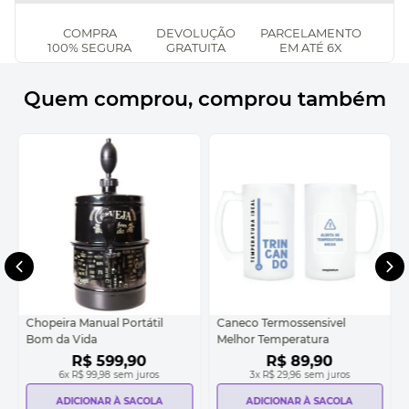
COMPRA
DEVOLUÇÃO
PARCELAMENTO
100% SEGURA
GRATUITA
EM ATÉ 6X
Quem comprou, comprou também
Chopeira Manual Portátil
Caneco Termossensivel
Bom da Vida
Melhor Temperatura
R$
599
,
90
R$
89
,
90
6
x
R$ 99,98
sem juros
3
x
R$ 29,96
sem juros
ADICIONAR À SACOLA
ADICIONAR À SACOLA