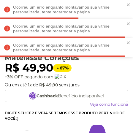
Faltam
R$ 198,90
para
O FRETE GRÁTIS*!
REGULAMENTO
Ocorreu um erro enquanto montavamos sua vitrine
personalizada, tente recarregar a página
Ocorreu um erro enquanto montavamos sua vitrine
personalizada, tente recarregar a página
Veja produtos perto de você! Informe seu CEP
Ocorreu um erro enquanto montavamos sua vitrine
Bolsa Porta Celular
personalizada, tente recarregar a página
Matelassê Corações
R$
49
,
90
67
%
+3% OFF
pagando com
Ou em até
1
x
de
R$
49
,
90
sem juros
Benefício indisponível
Cashback
Veja como funciona
DIGITE SEU CEP E VEJA SE TEMOS ESSE PRODUTO PERTINHO DE
VOCÊ :)
_