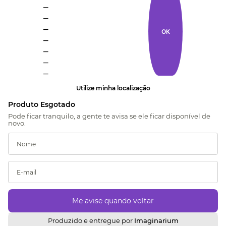
_
_
_
OK
_
_
_
_
Utilize minha localização
Produzido e entregue por
Imaginarium