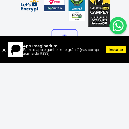
App Imaginarium
×
Instalar
Baixe o app e ganhe frete grátis* (nas compras
acima de R$99)
FORMAS DE PAGAMENTO