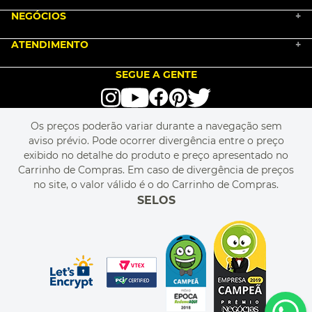
BLACK FRIDAY 2025
NEGÓCIOS
MARKETPLACE
+
NOSSA HISTÓRIA
COMO COMPRAR
ATENDIMENTO
TRABALHE CONOSCO
+
PGTO E POLÍTICA DE FRETE
SEJA UM FRANQUEADO
ENCONTRAR LOJAS
TROCA E DEVOLUÇÃO
LOVE BRANDS
BLOG
SEGUE A GENTE
TERMOS DE USO
alô alô IMG
SEJA REVENDEDOR
RASTREIE O SEU PEDIDO
POLÍTICA DE PRIVACIDADE
LIVELO
MAPA DO SITE
PERGUNTAS FREQUENTES
FALE CONOSCO
REGULAMENTOS
Os preços poderão variar durante a navegação sem
MEU CADASTRO
aviso prévio. Pode ocorrer divergência entre o preço
MEU PEDIDO
exibido no detalhe do produto e preço apresentado no
CUPONS DE DESCONTO
Carrinho de Compras. Em caso de divergência de preços
no site, o valor válido é o do Carrinho de Compras.
SELOS