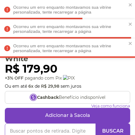
Faltam
R$ 198,90
para
O FRETE GRÁTIS*!
REGULAMENTO
Ocorreu um erro enquanto montavamos sua vitrine
personalizada, tente recarregar a página
Ocorreu um erro enquanto montavamos sua vitrine
personalizada, tente recarregar a página
Veja produtos perto de você! Informe seu CEP
Ocorreu um erro enquanto montavamos sua vitrine
Bolsa Térmica Cotelê Off-
personalizada, tente recarregar a página
White
R$
179
,
90
+3% OFF
pagando com Pix
Ou em até
6
x
de
R$
29
,
98
sem juros
Benefício indisponível
Cashback
Veja como funciona
Adicionar à Sacola
BUSCAR