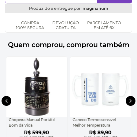
Produzido e entregue por
Imaginarium
COMPRA
DEVOLUÇÃO
PARCELAMENTO
100% SEGURA
GRATUITA
EM ATÉ 6X
Quem comprou, comprou também
Chopeira Manual Portátil
Caneco Termossensivel
Bom da Vida
Melhor Temperatura
R$
599
,
90
R$
89
,
90