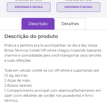
6
x
R$ 99,98
sem juros
3
x
R$ 29,96
sem juros
ADICIONAR À SACOLA
ADICIONAR À SACOLA
Descrição
Detalhes
Descrição do produto
Prática e perfeita pra te acompanhar no dia a dia, nossa
Bolsa Térmica Cotelê Off-white chegou trazendo bastante
charme e comodidade para você transportar seus lanches
e suas refeições.
Toda em veludo cotelê na cor off-white e suportando até
1,5 kg, ela traz:
2 Alças de mão;
2 Bolsos laterais;
1 Compartimento principal com abertura/fechamento em
zíper (com detalhes de cordão nos puxadores) e forro
térmico.