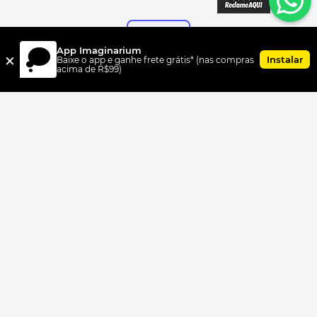
App Imaginarium
×
Instalar
Baixe o app e ganhe frete grátis* (nas compras
acima de R$99)
FORMAS DE PAGAMENTO
UNI.CO COMERCIO S/A, CNPJ 00.399.603/0010-07, Av Dr. Cardoso
de Melo, 1855 CEP 04548-005, Vila Olímpia, São Paulo, SP