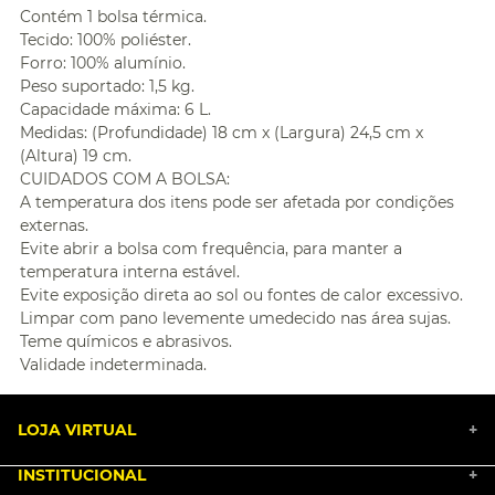
Contém 1 bolsa térmica.
Tecido: 100% poliéster.
Forro: 100% alumínio.
Peso suportado: 1,5 kg.
Capacidade máxima: 6 L.
Medidas: (Profundidade) 18 cm x (Largura) 24,5 cm x
(Altura) 19 cm.
CUIDADOS COM A BOLSA:
A temperatura dos itens pode ser afetada por condições
externas.
Evite abrir a bolsa com frequência, para manter a
temperatura interna estável.
Evite exposição direta ao sol ou fontes de calor excessivo.
Limpar com pano levemente umedecido nas área sujas.
Teme químicos e abrasivos.
Validade indeterminada.
LOJA VIRTUAL
+
INSTITUCIONAL
+