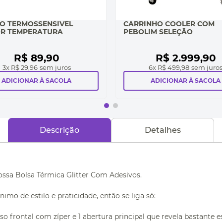
O TERMOSSENSIVEL
CARRINHO COOLER COM
R TEMPERATURA
PEBOLIM SELEÇÃO
R$
89
,
90
R$
2
.
999
,
90
3
x
R$ 29,96
sem juros
6
x
R$ 499,98
sem juro
ADICIONAR À SACOLA
ADICIONAR À SACOLA
Descrição
Detalhes
ssa Bolsa Térmica Glitter Com Adesivos.
mo de estilo e praticidade, então se liga só:
lso frontal com zíper e 1 abertura principal que revela bastante 