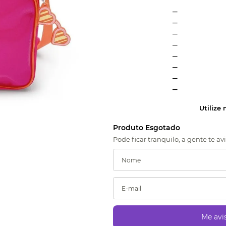
_
_
_
_
_
_
_
_
Utilize