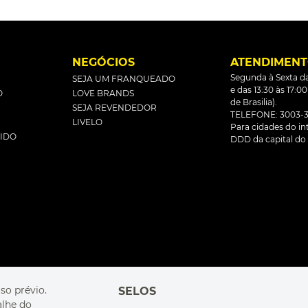
L
NEGÓCIOS
ATENDIMEN
Segunda à Sexta da
SEJA UM FRANQUEADO
e das 13:30 às 17:0
O
LOVE BRANDS
de Brasilia).
SEJA REVENDEDOR
TELEFONE: 3003-3
LIVELO
Para cidades do inte
DIDO
DDD da capital do 
so prévio.
SELOS
alhe do