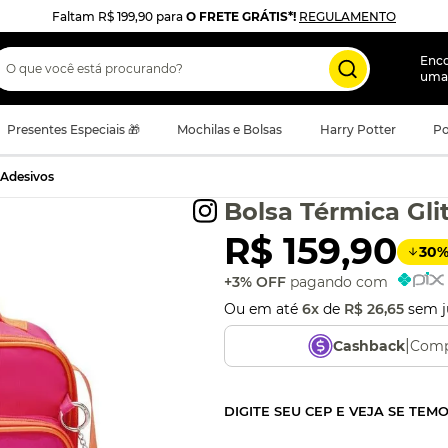
Faltam
R$ 199,90
para
O FRETE GRÁTIS*!
REGULAMENTO
 que você está procurando?
Enc
uma
Presentes Especiais 🎁
Mochilas e Bolsas
Harry Potter
Po
 Adesivos
Bolsa Térmica Gli
R$
159
,
90
30
+3% OFF
pagando com
Ou em até
6
x
de
R$
26
,
65
sem j
|
Comp
Cashback
DIGITE SEU CEP E VEJA SE TEM