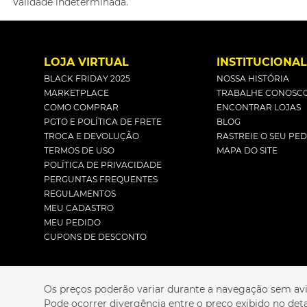
Validade indeterminada.
LOJA VIRTUAL
INSTITUCIONA
BLACK FRIDAY 2025
NOSSA HISTÓRIA
MARKETPLACE
TRABALHE CONOSC
COMO COMPRAR
ENCONTRAR LOJAS
PGTO E POLÍTICA DE FRETE
BLOG
TROCA E DEVOLUÇÃO
RASTREIE O SEU PE
TERMOS DE USO
MAPA DO SITE
POLÍTICA DE PRIVACIDADE
PERGUNTAS FREQUENTES
REGULAMENTOS
MEU CADASTRO
MEU PEDIDO
CUPONS DE DESCONTO
Os preços poderão variar durante a navegação sem avi
Pode ocorrer divergência entre o preço exibido no det