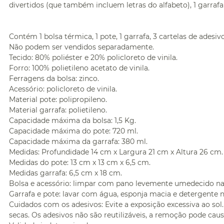
divertidos (que também incluem letras do alfabeto), 1 garrafa
Contém 1 bolsa térmica, 1 pote, 1 garrafa, 3 cartelas de adesivo
Não podem ser vendidos separadamente.
Tecido: 80% poliéster e 20% policloreto de vinila.
Forro: 100% polietileno acetato de vinila.
Ferragens da bolsa: zinco.
Acessório: policloreto de vinila.
Material pote: polipropileno.
Material garrafa: polietileno.
Capacidade máxima da bolsa: 1,5 Kg.
Capacidade máxima do pote: 720 ml.
Capacidade máxima da garrafa: 380 ml.
Medidas: Profundidade 14 cm x Largura 21 cm x Altura 26 cm.
Medidas do pote: 13 cm x 13 cm x 6,5 cm.
Medidas garrafa: 6,5 cm x 18 cm.
Bolsa e acessório: limpar com pano levemente umedecido nas
Garrafa e pote: lavar com água, esponja macia e detergente 
Cuidados com os adesivos: Evite a exposição excessiva ao sol
secas. Os adesivos não são reutilizáveis, a remoção pode cau