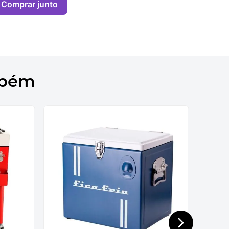
Comprar junto
mbém