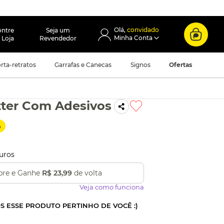
convidado
ontre
Seja um
 Loja
Revendedor
rta-retratos
Garrafas e Canecas
Signos
Ofertas
tter Com Adesivos
%
uros
re e Ganhe
R$ 23,99
de volta
Veja como funciona
OS ESSE PRODUTO PERTINHO DE VOCÊ :)