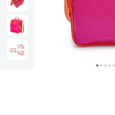
10
º
bolsa termica