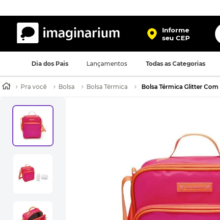
O
Informe
seu CEP
TERMOS MAIS BUSCADOS
Dia dos Pais
Lançamentos
Todas as Categorias
1
º
harry potter
2
º
bolsa
Pra você
Bolsa
Bolsa Térmica
Bolsa Térmica Glitter Com
3
º
porta retrato
4
º
mochila
5
º
caneca
6
º
luminaria
7
º
necessaire
8
º
garrafa
9
º
friends