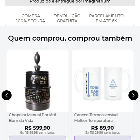
Produzido e entregue por
Imaginarium
COMPRA
DEVOLUÇÃO
PARCELAMENTO
100% SEGURA
GRATUITA
EM ATÉ 6X
Quem comprou, comprou também
Chopeira Manual Portátil
Caneco Termossensivel
Bom da Vida
Melhor Temperatura
R$
599
,
90
R$
89
,
90
6
x
R$ 99,98
sem juros
3
x
R$ 29,96
sem juros