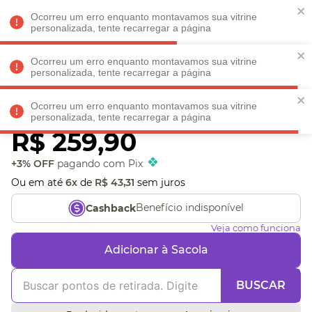
Faltam
R$ 198,90
para
O FRETE GRÁTIS*!
REGULAMENTO
Ocorreu um erro enquanto montavamos sua vitrine
personalizada, tente recarregar a página
Ocorreu um erro enquanto montavamos sua vitrine
personalizada, tente recarregar a página
Veja produtos perto de você! Informe seu CEP
Ocorreu um erro enquanto montavamos sua vitrine
Bolsa Térmica HP Varinha
personalizada, tente recarregar a página
R$
259
,
90
+3% OFF
pagando com Pix
Ou em até
6
x
de
R$
43
,
31
sem juros
Benefício indisponível
Cashback
Veja como funciona
Adicionar à Sacola
BUSCAR