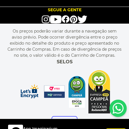
SEJA UM FRANQUEADO
ENCONTRAR LOJAS
TROCA E DEVOLUÇÃO
LOVE BRANDS
BLOG
SEGUE A GENTE
TERMOS DE USO
alô alô IMG
SEJA REVENDEDOR
RASTREIE O SEU PEDIDO
POLÍTICA DE PRIVACIDADE
LIVELO
MAPA DO SITE
PERGUNTAS FREQUENTES
FALE CONOSCO
REGULAMENTOS
Os preços poderão variar durante a navegação sem
MEU CADASTRO
aviso prévio. Pode ocorrer divergência entre o preço
MEU PEDIDO
exibido no detalhe do produto e preço apresentado no
CUPONS DE DESCONTO
Carrinho de Compras. Em caso de divergência de preços
no site, o valor válido é o do Carrinho de Compras.
SELOS
App Imaginarium