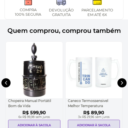
COMPRA
DEVOLUÇÃO
PARCELAMENTO
100% SEGURA
GRATUITA
EM ATÉ 6X
Quem comprou, comprou também
Chopeira Manual Portátil
Caneco Termossensivel
Bom da Vida
Melhor Temperatura
R$
599
,
90
R$
89
,
90
6
x
R$ 99,98
sem juros
3
x
R$ 29,96
sem juros
ADICIONAR À SACOLA
ADICIONAR À SACOLA