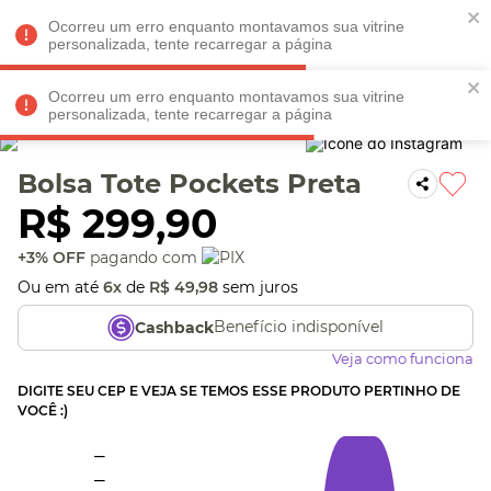
Faltam
R$ 198,90
para
O FRETE GRÁTIS*!
REGULAMENTO
Ocorreu um erro enquanto montavamos sua vitrine
personalizada, tente recarregar a página
Ocorreu um erro enquanto montavamos sua vitrine
personalizada, tente recarregar a página
Veja produtos perto de você! Informe seu CEP
Bolsa Tote Pockets Preta
R$
299
,
90
+3% OFF
pagando com
Ou em até
6
x
de
R$
49
,
98
sem juros
Benefício indisponível
Cashback
Veja como funciona
DIGITE SEU CEP E VEJA SE TEMOS ESSE PRODUTO PERTINHO DE
VOCÊ :)
_
_