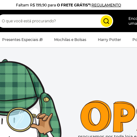
Faltam
R$ 199,90
para
O FRETE GRÁTIS*!
REGULAMENTO
 que você está procurando?
Enc
uma
Presentes Especiais 🎁
Mochilas e Bolsas
Harry Potter
Po
procuramos por toda loja 