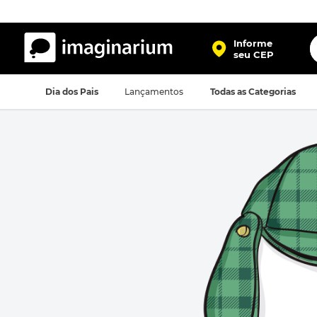
O
Informe
seu CEP
TERMOS MAIS BUSCADOS
Dia dos Pais
Lançamentos
Todas as Categorias
1
º
harry potter
2
º
bolsa
3
º
porta retrato
4
º
mochila
5
º
caneca
6
º
luminaria
7
º
necessaire
8
º
garrafa
9
º
friends