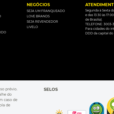
L
NEGÓCIOS
ATENDIMEN
Segunda à Sexta da
SEJA UM FRANQUEADO
e das 13:30 às 17:0
O
LOVE BRANDS
de Brasilia).
SEJA REVENDEDOR
TELEFONE: 3003-3
LIVELO
Para cidades do inte
DIDO
DDD da capital do 
so prévio.
SELOS
alhe do
Em caso de
ola de