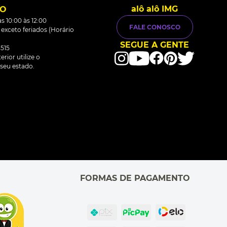
alô alô IMG
TO
s 10:00 às 12:00
FALE CONOSCO
0 exceto feriados (Horário
SEGUE A GENTE
515
rior utilize o
seu estado.
FORMAS DE PAGAMENTO