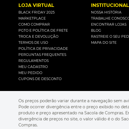
LOJA VIRTUAL
INSTITUCIONA
BLACK FRIDAY 2025
NOSSA HISTÓRIA
MARKETPLACE
TRABALHE CONOSC
COMO COMPRAR
ENCONTRAR LOJAS
PGTO E POLÍTICA DE FRETE
BLOG
TROCA E DEVOLUÇÃO
RASTREIE O SEU PE
TERMOS DE USO
MAPA DO SITE
POLÍTICA DE PRIVACIDADE
PERGUNTAS FREQUENTES
REGULAMENTOS
MEU CADASTRO
MEU PEDIDO
CUPONS DE DESCONTO
Os preços poderão variar durante a navegação sem avi
Pode ocorrer divergência entre o preço exibido no det
produto e preço apresentado na Sacola de Compras. 
divergência de preços no site, o valor válido é o do Sac
Compras.