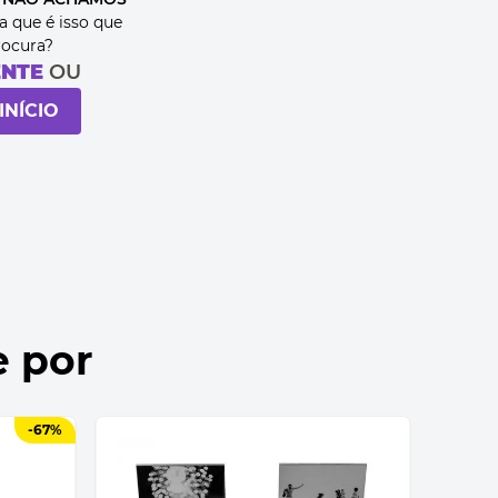
a que é isso que
rocura?
ENTE
OU
INÍCIO
e por
-
67%