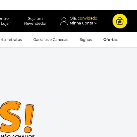
convidado
ontre
Seja um
 Loja
Revendedor
rta-retratos
Garrafas e Canecas
Signos
Ofertas
e
NÃO ACHAMOS