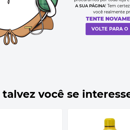
A SUA PÁGINA
! Tem certez
você realmente p
TENTE NOVAM
VOLTE PARA O 
 talvez você se interess