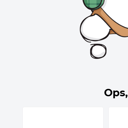
10
º
bolsa termica
Ops,