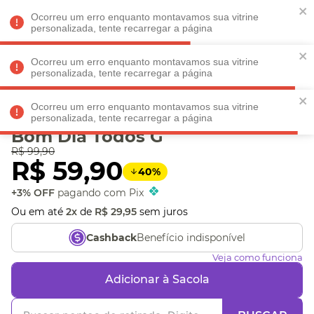
Faltam
R$ 198,90
para
O FRETE GRÁTIS*!
REGULAMENTO
Ocorreu um erro enquanto montavamos sua vitrine
personalizada, tente recarregar a página
Ocorreu um erro enquanto montavamos sua vitrine
personalizada, tente recarregar a página
Veja produtos perto de você! Informe seu CEP
Ocorreu um erro enquanto montavamos sua vitrine
Camiseta Amarguinhos
personalizada, tente recarregar a página
Bom Dia Todos G
R$
99
,
90
R$
59
,
90
40
%
+3% OFF
pagando com Pix
Ou em até
2
x
de
R$
29
,
95
sem juros
Benefício indisponível
Cashback
Veja como funciona
Adicionar à Sacola