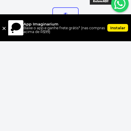
App Imaginarium
×
Instalar
Baixe o app e ganhe frete grátis* (nas compras
acima de R$99)
FORMAS DE PAGAMENTO
UNI.CO COMERCIO S/A, CNPJ 00.399.603/0010-07, Av Dr. Cardoso
de Melo, 1855 CEP 04548-005, Vila Olímpia, São Paulo, SP