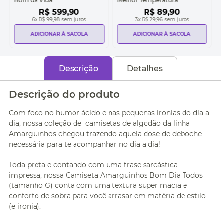
Bom da Vida
Melhor Temperatura
R$
599
,
90
R$
89
,
90
6
x
R$ 99,98
sem juros
3
x
R$ 29,96
sem juros
ADICIONAR À SACOLA
ADICIONAR À SACOLA
Descrição
Detalhes
Descrição do produto
Com foco no humor ácido e nas pequenas ironias do dia a
dia, nossa coleção de camisetas de algodão da linha
Amarguinhos chegou trazendo aquela dose de deboche
necessária para te acompanhar no dia a dia!
Toda preta e contando com uma frase sarcástica
impressa, nossa Camiseta Amarguinhos Bom Dia Todos
(tamanho G) conta com uma textura super macia e
conforto de sobra para você arrasar em matéria de estilo
(e ironia).