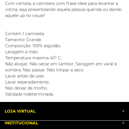
Com certeza, a camiseta com frase ideal para levantar a
rotina, seja presenteando aquela pessoa querida ou dando
aquele up no visual!
Contém 1 camiseta.
Tamanho: Grande.
Composição: 100% algodão.
Lavagem a mão.
Temperatura maxima 40° C.
Não alvejar. Não secar em tambor. Secagem em varal à
sombra. Não passar. Não limpar a seco.
Lavar antes de usar.
Lavar separadamente.
Não deixar de molho.
Validade indeterminada.
LOJA VIRTUAL
+
INSTITUCIONAL
+
BLACK FRIDAY 2025