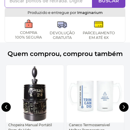
BUSCAR
Produzido e entregue por
Imaginarium
COMPRA
DEVOLUÇÃO
PARCELAMENTO
100% SEGURA
GRATUITA
EM ATÉ 6X
Quem comprou, comprou também
Chopeira Manual Portátil
Caneco Termossensivel