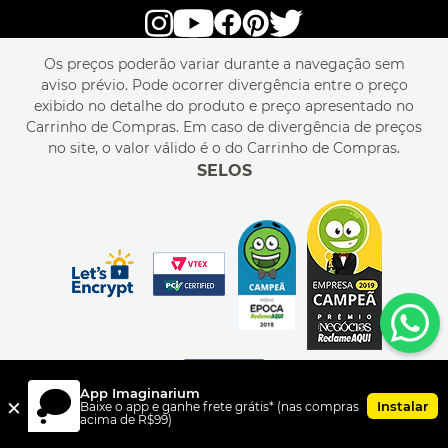
alô alô IMG
SEJA REVENDEDOR
RASTREIE O SEU PEDIDO
POLÍTICA DE PRIVACIDADE
LIVELO
MAPA DO SITE
PERGUNTAS FREQUENTES
FALE CONOSCO
REGULAMENTOS
Os preços poderão variar durante a navegação sem
MEU CADASTRO
aviso prévio. Pode ocorrer divergência entre o preço
MEU PEDIDO
exibido no detalhe do produto e preço apresentado no
CUPONS DE DESCONTO
Carrinho de Compras. Em caso de divergência de preços
no site, o valor válido é o do Carrinho de Compras.
SELOS
App Imaginarium
×
Instalar
Baixe o app e ganhe frete grátis* (nas compras
acima de R$99)