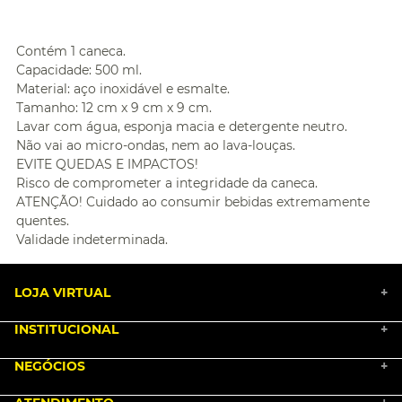
Contém 1 caneca.
Capacidade: 500 ml.
Material: aço inoxidável e esmalte.
Tamanho: 12 cm x 9 cm x 9 cm.
Lavar com água, esponja macia e detergente neutro.
Não vai ao micro-ondas, nem ao lava-louças.
EVITE QUEDAS E IMPACTOS!
Risco de comprometer a integridade da caneca.
ATENÇÃO! Cuidado ao consumir bebidas extremamente
quentes.
Validade indeterminada.
LOJA VIRTUAL
+
INSTITUCIONAL
+
BLACK FRIDAY 2025
NEGÓCIOS
MARKETPLACE
+
NOSSA HISTÓRIA
COMO COMPRAR
TRABALHE CONOSCO