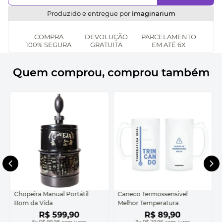
Produzido e entregue por
Imaginarium
COMPRA
DEVOLUÇÃO
PARCELAMENTO
100% SEGURA
GRATUITA
EM ATÉ 6X
Quem comprou, comprou também
Chopeira Manual Portátil
Caneco Termossensivel
Bom da Vida
Melhor Temperatura
R$
599
,
90
R$
89
,
90