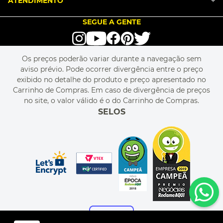
ATENDIMENTO
+
PGTO E POLÍTICA DE FRETE
SEJA UM FRANQUEADO
ENCONTRAR LOJAS
TROCA E DEVOLUÇÃO
LOVE BRANDS
BLOG
SEGUE A GENTE
TERMOS DE USO
alô alô IMG
SEJA REVENDEDOR
RASTREIE O SEU PEDIDO
POLÍTICA DE PRIVACIDADE
LIVELO
MAPA DO SITE
PERGUNTAS FREQUENTES
FALE CONOSCO
REGULAMENTOS
Os preços poderão variar durante a navegação sem
MEU CADASTRO
aviso prévio. Pode ocorrer divergência entre o preço
MEU PEDIDO
exibido no detalhe do produto e preço apresentado no
CUPONS DE DESCONTO
Carrinho de Compras. Em caso de divergência de preços
no site, o valor válido é o do Carrinho de Compras.
SELOS