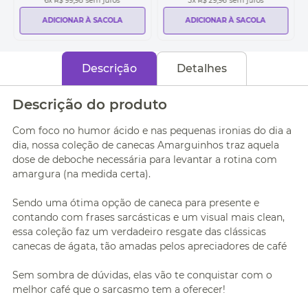
6
x
R$ 99,98
sem juros
3
x
R$ 29,96
sem juros
ADICIONAR À SACOLA
ADICIONAR À SACOLA
Descrição
Detalhes
Descrição do produto
Com foco no humor ácido e nas pequenas ironias do dia a
dia, nossa coleção de canecas Amarguinhos traz aquela
dose de deboche necessária para levantar a rotina com
amargura (na medida certa).
Sendo uma ótima opção de caneca para presente e
contando com frases sarcásticas e um visual mais clean,
essa coleção faz um verdadeiro resgate das clássicas
canecas de ágata, tão amadas pelos apreciadores de café
Sem sombra de dúvidas, elas vão te conquistar com o
melhor café que o sarcasmo tem a oferecer!