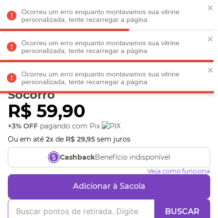
Faltam
R$ 198,90
para
O FRETE GRÁTIS*!
REGULAMENTO
Ocorreu um erro enquanto montavamos sua vitrine
personalizada, tente recarregar a página
Ocorreu um erro enquanto montavamos sua vitrine
personalizada, tente recarregar a página
Veja produtos perto de você! Informe seu CEP
Ocorreu um erro enquanto montavamos sua vitrine
Caneca Amarguinhos
personalizada, tente recarregar a página
Socorro
R$
59
,
90
+3% OFF
pagando com Pix
Ou em até
2
x
de
R$
29
,
95
sem juros
Benefício indisponível
Cashback
Veja como funciona
Adicionar à Sacola
BUSCAR