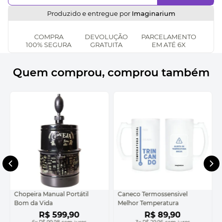
Produzido e entregue por
Imaginarium
COMPRA
DEVOLUÇÃO
PARCELAMENTO
100% SEGURA
GRATUITA
EM ATÉ 6X
Quem comprou, comprou também
Chopeira Manual Portátil
Caneco Termossensivel
Bom da Vida
Melhor Temperatura
R$
599
,
90
R$
89
,
90