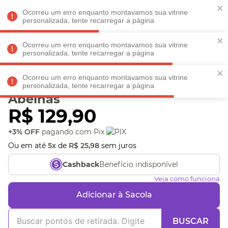
Faltam
R$ 198,90
para
O FRETE GRÁTIS*!
REGULAMENTO
Ocorreu um erro enquanto montavamos sua vitrine
personalizada, tente recarregar a página
Ocorreu um erro enquanto montavamos sua vitrine
personalizada, tente recarregar a página
Veja produtos perto de você! Informe seu CEP
Ocorreu um erro enquanto montavamos sua vitrine
Caneca Com Infusor
personalizada, tente recarregar a página
Abelhas
R$
129
,
90
+3% OFF
pagando com Pix
Ou em até
5
x
de
R$
25
,
98
sem juros
Benefício indisponível
Cashback
Veja como funciona
Adicionar à Sacola
BUSCAR