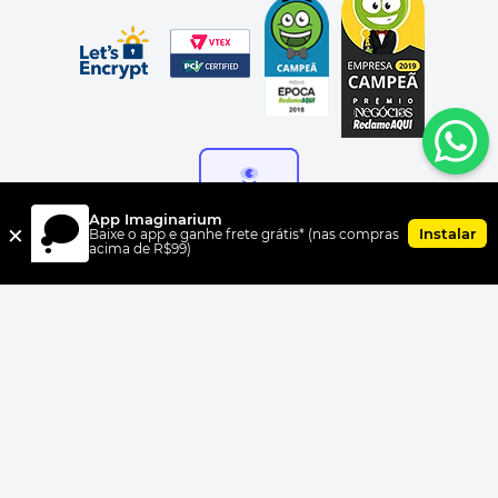
App Imaginarium
×
Instalar
Baixe o app e ganhe frete grátis* (nas compras
acima de R$99)
FORMAS DE PAGAMENTO