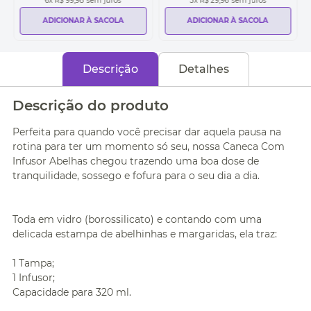
6
x
R$ 99,98
sem juros
3
x
R$ 29,96
sem juros
ADICIONAR À SACOLA
ADICIONAR À SACOLA
Descrição
Detalhes
Descrição do produto
Perfeita para quando você precisar dar aquela pausa na
rotina para ter um momento só seu, nossa Caneca Com
Infusor Abelhas chegou trazendo uma boa dose de
tranquilidade, sossego e fofura para o seu dia a dia.
Toda em vidro (borossilicato) e contando com uma
delicada estampa de abelhinhas e margaridas, ela traz:
1 Tampa;
1 Infusor;
Capacidade para 320 ml.