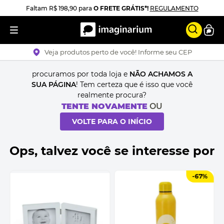
Faltam
R$ 198,90
para
O FRETE GRÁTIS*!
REGULAMENTO
Veja produtos perto de você! Informe seu CEP
procuramos por toda loja e
NÃO ACHAMOS A
SUA PÁGINA
! Tem certeza que é isso que você
realmente procura?
TENTE NOVAMENTE
OU
VOLTE PARA O INÍCIO
Ops, talvez você se interesse por
-
67%