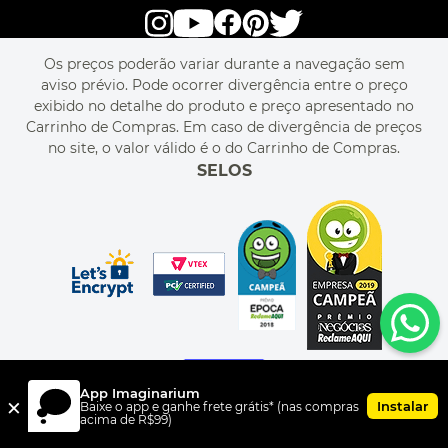
alô alô IMG
SEJA REVENDEDOR
RASTREIE O SEU PEDIDO
POLÍTICA DE PRIVACIDADE
LIVELO
MAPA DO SITE
PERGUNTAS FREQUENTES
FALE CONOSCO
REGULAMENTOS
Os preços poderão variar durante a navegação sem
MEU CADASTRO
aviso prévio. Pode ocorrer divergência entre o preço
MEU PEDIDO
exibido no detalhe do produto e preço apresentado no
CUPONS DE DESCONTO
Carrinho de Compras. Em caso de divergência de preços
no site, o valor válido é o do Carrinho de Compras.
SELOS
App Imaginarium
×
Instalar
Baixe o app e ganhe frete grátis* (nas compras
acima de R$99)