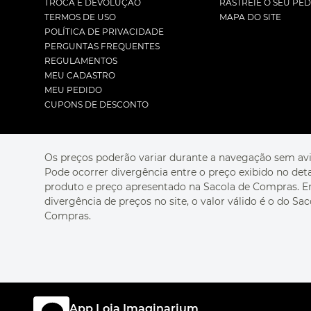
TROCA E DEVOLUÇÃO
RASTREIE O SEU PE
TERMOS DE USO
MAPA DO SITE
POLÍTICA DE PRIVACIDADE
PERGUNTAS FREQUENTES
REGULAMENTOS
MEU CADASTRO
MEU PEDIDO
CUPONS DE DESCONTO
Os preços poderão variar durante a navegação sem avi
Pode ocorrer divergência entre o preço exibido no det
produto e preço apresentado na Sacola de Compras. 
divergência de preços no site, o valor válido é o do Sac
Compras.
App Loja Imaginarium