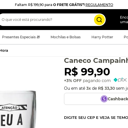
Faltam
R$ 199,90
para
O FRETE GRÁTIS*!
REGULAMENTO
 que você está procurando?
Enc
uma
Presentes Especiais 🎁
Mochilas e Bolsas
Harry Potter
Po
Hora
Caneco Campainh
R$
99
,
90
+3% OFF
pagando com
Ou em até
3
x
de
R$
33
,
30
sem j
Cashbac
DIGITE SEU CEP E VEJA SE TEM