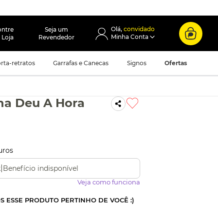
convidado
ontre
Seja um
 Loja
Revendedor
rta-retratos
Garrafas e Canecas
Signos
Ofertas
a Deu A Hora
uros
|
Benefício indisponível
k
Veja como funciona
OS ESSE PRODUTO PERTINHO DE VOCÊ :)