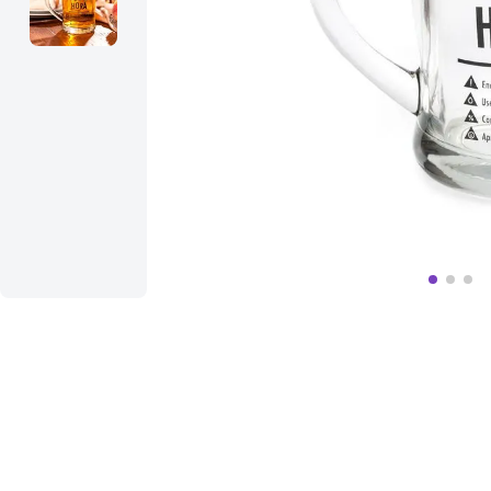
10
º
bolsa termica