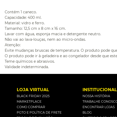
Contém 1 caneco.
Capacidade: 400 ml.
Material: vidro e ferro.
Tamanho: 12,5 cm x 8 cm x 16 cm.
Lavar com água, esponja macia e detergente neutro.
Não vai ao lava-louças, nem ao micro-ondas.
Atenção:
Evite mudanças bruscas de temperatura. O produto pode queb
O produto pode ir à geladeira e ao congelador desde que este
Teme químicos e abrasivos.
Validade indeterminada.
LOJA VIRTUAL
INSTITUCIONA
BLACK FRIDAY 2025
NOSSA HISTÓRIA
MARKETPLACE
TRABALHE CONOSC
COMO COMPRAR
ENCONTRAR LOJAS
PGTO E POLÍTICA DE FRETE
BLOG