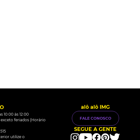
alô alô IMG
TO
s 10:00 às 12:00
FALE CONOSCO
0 exceto feriados (Horário
SEGUE A GENTE
515
rior utilize o