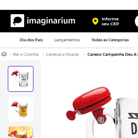
O
Informe
seu CEP
TERMOS MAIS BUSCADOS
Dia dos Pais
Lançamentos
Todas as Categorias
1
º
harry potter
2
º
bolsa
Bar e Cozinha
Canecas e Xícaras
Caneco Campainha Deu A 
3
º
porta retrato
4
º
mochila
5
º
caneca
6
º
luminaria
7
º
necessaire
8
º
garrafa
9
º
friends