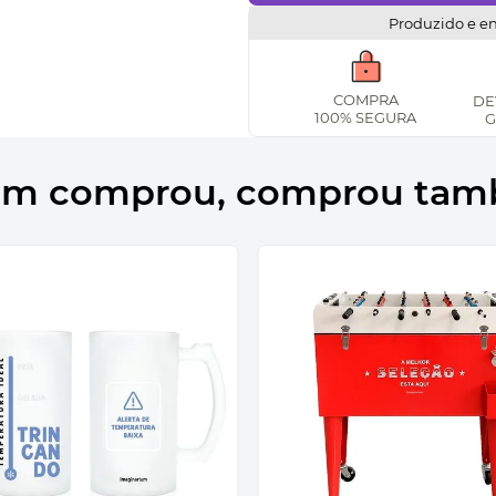
Produzido e e
COMPRA
DE
100% SEGURA
G
m comprou, comprou ta