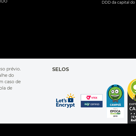
DIDO
DDD da capital do 
so prévio.
SELOS
alhe do
Em caso de
ola de