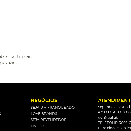
rar ou trincar.
ja vazio.
L
NEGÓCIOS
ATENDIMEN
Segunda à Sexta da
SEJA UM FRANQUEADO
e das 13:30 às 17:0
O
LOVE BRANDS
de Brasilia).
SEJA REVENDEDOR
TELEFONE: 3003-3
LIVELO
Para cidades do inte