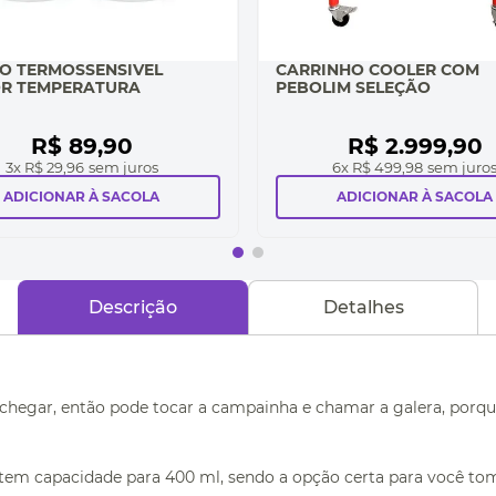
O TERMOSSENSIVEL
CARRINHO COOLER COM
R TEMPERATURA
PEBOLIM SELEÇÃO
R$
89
,
90
R$
2
.
999
,
90
3
x
R$ 29,96
sem juros
6
x
R$ 499,98
sem juro
ADICIONAR À SACOLA
ADICIONAR À SACOLA
Descrição
Detalhes
le chegar, então pode tocar a campainha e chamar a galera, po
em capacidade para 400 ml, sendo a opção certa para você to