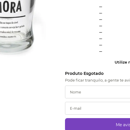
_
_
_
_
_
_
_
_
Utilize