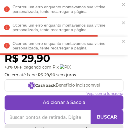
Faltam
R$ 198,90
para
O FRETE GRÁTIS*!
REGULAMENTO
Ocorreu um erro enquanto montavamos sua vitrine
personalizada, tente recarregar a página
Ocorreu um erro enquanto montavamos sua vitrine
personalizada, tente recarregar a página
Veja produtos perto de você! Informe seu CEP
Ocorreu um erro enquanto montavamos sua vitrine
Caneta Tubarão
personalizada, tente recarregar a página
R$
29
,
90
+3% OFF
pagando com Pix
Ou em até
1
x
de
R$
29
,
90
sem juros
Benefício indisponível
Cashback
Veja como funciona
Adicionar à Sacola
BUSCAR