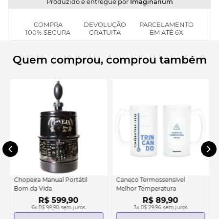
Produzido e entregue por
Imaginarium
COMPRA
DEVOLUÇÃO
PARCELAMENTO
100% SEGURA
GRATUITA
EM ATÉ 6X
Quem comprou, comprou também
Chopeira Manual Portátil
Caneco Termossensivel
Bom da Vida
Melhor Temperatura
R$
599
,
90
R$
89
,
90
6
x
R$ 99,98
sem juros
3
x
R$ 29,96
sem juros