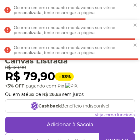
Faltam
R$ 198,90
para
O FRETE GRÁTIS*!
REGULAMENTO
Ocorreu um erro enquanto montavamos sua vitrine
personalizada, tente recarregar a página
Ocorreu um erro enquanto montavamos sua vitrine
personalizada, tente recarregar a página
Veja produtos perto de você! Informe seu CEP
Ocorreu um erro enquanto montavamos sua vitrine
Capa de Notebook 15
personalizada, tente recarregar a página
Canvas Listrada
R$
169
,
90
R$
79
,
90
53
%
+3% OFF
pagando com Pix
Ou em até
3
x
de
R$
26
,
63
sem juros
Benefício indisponível
Cashback
Veja como funciona
Adicionar à Sacola