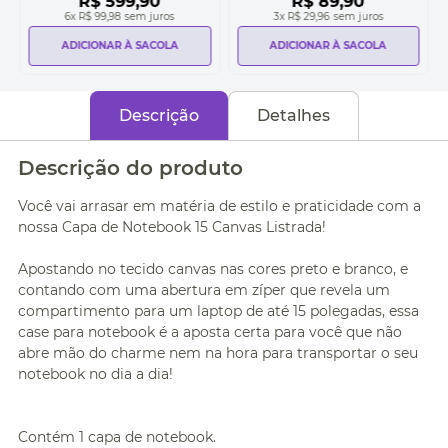
R$
599
,
90
R$
89
,
90
6
x
R$ 99,98
sem juros
3
x
R$ 29,96
sem juros
ADICIONAR À SACOLA
ADICIONAR À SACOLA
Descrição
Detalhes
Descrição do produto
Você vai arrasar em matéria de estilo e praticidade com a
nossa Capa de Notebook 15 Canvas Listrada!
Apostando no tecido canvas nas cores preto e branco, e
contando com uma abertura em zíper que revela um
compartimento para um laptop de até 15 polegadas, essa
case para notebook é a aposta certa para você que não
abre mão do charme nem na hora para transportar o seu
notebook no dia a dia!
Contém 1 capa de notebook.