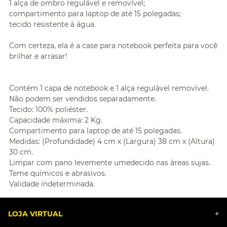
1 alça de ombro regulável e removível;
compartimento para laptop de até 15 polegadas;
tecido resistente à água.
Com certeza, ela é a case para notebook perfeita para você
brilhar e arrasar!
Contém 1 capa de notebook e 1 alça regulável removível.
Não podem ser vendidos separadamente.
Tecido: 100% poliéster.
Capacidade máxima: 2 Kg.
Compartimento para laptop de até 15 polegadas.
Medidas: (Profundidade) 4 cm x (Largura) 38 cm x (Altura)
30 cm.
Limpar com pano levemente umedecido nas áreas sujas.
Teme químicos e abrasivos.
Validade indeterminada.
LOJA VIRTUAL
+