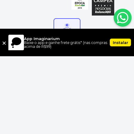
App Imaginarium
×
Instalar
Baixe o app e ganhe frete grátis* (nas compras
acima de R$99)
FORMAS DE PAGAMENTO
UNI.CO COMERCIO S/A, CNPJ 00.399.603/0010-07, Av Dr. Cardoso
de Melo, 1855 CEP 04548-005, Vila Olímpia, São Paulo, SP