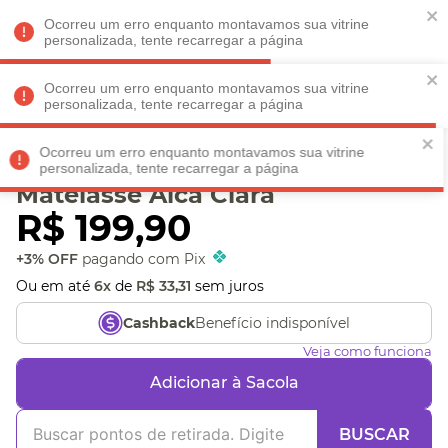
Faltam
R$ 198,90
para
O FRETE GRÁTIS*!
REGULAMENTO
Ocorreu um erro enquanto montavamos sua vitrine
personalizada, tente recarregar a página
Ocorreu um erro enquanto montavamos sua vitrine
personalizada, tente recarregar a página
Veja produtos perto de você! Informe seu CEP
Ocorreu um erro enquanto montavamos sua vitrine
Capa de Notebook 15
personalizada, tente recarregar a página
Matelasse Alca Clara
R$
199
,
90
+3% OFF
pagando com Pix
Ou em até
6
x
de
R$
33
,
31
sem juros
Benefício indisponível
Cashback
Veja como funciona
Adicionar à Sacola
BUSCAR