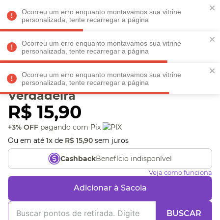
Faltam
R$ 198,90
para
O FRETE GRÁTIS*!
REGULAMENTO
Ocorreu um erro enquanto montavamos sua vitrine
personalizada, tente recarregar a página
Ocorreu um erro enquanto montavamos sua vitrine
personalizada, tente recarregar a página
Veja produtos perto de você! Informe seu CEP
Ocorreu um erro enquanto montavamos sua vitrine
Cartão Amigo Amizade
personalizada, tente recarregar a página
Verdadeira
R$
15
,
90
+3% OFF
pagando com Pix
Ou em até
1
x
de
R$
15
,
90
sem juros
Benefício indisponível
Cashback
Veja como funciona
Adicionar à Sacola
BUSCAR