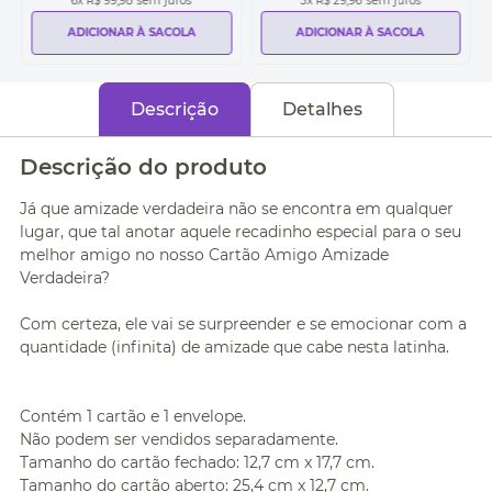
6
x
R$ 99,98
sem juros
3
x
R$ 29,96
sem juros
ADICIONAR À SACOLA
ADICIONAR À SACOLA
Descrição
Detalhes
Descrição do produto
Já que amizade verdadeira não se encontra em qualquer
lugar, que tal anotar aquele recadinho especial para o seu
melhor amigo no nosso Cartão Amigo Amizade
Verdadeira?
Com certeza, ele vai se surpreender e se emocionar com a
quantidade (infinita) de amizade que cabe nesta latinha.
Contém 1 cartão e 1 envelope.
Não podem ser vendidos separadamente.
Tamanho do cartão fechado: 12,7 cm x 17,7 cm.
Tamanho do cartão aberto: 25,4 cm x 12,7 cm.