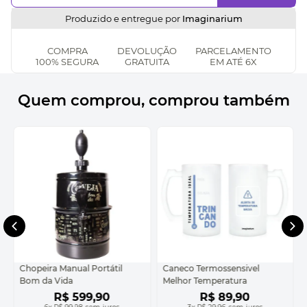
Produzido e entregue por
Imaginarium
COMPRA
DEVOLUÇÃO
PARCELAMENTO
100% SEGURA
GRATUITA
EM ATÉ 6X
Quem comprou, comprou também
Chopeira Manual Portátil
Caneco Termossensivel
Bom da Vida
Melhor Temperatura
R$
599
,
90
R$
89
,
90