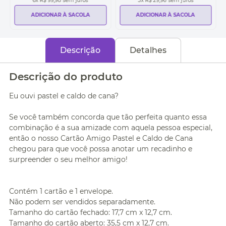
6
x
R$ 99,98
sem juros
3
x
R$ 29,96
sem juros
ADICIONAR À SACOLA
ADICIONAR À SACOLA
Descrição
Detalhes
Descrição do produto
Eu ouvi pastel e caldo de cana?
Se você também concorda que tão perfeita quanto essa
combinação é a sua amizade com aquela pessoa especial,
então o nosso Cartão Amigo Pastel e Caldo de Cana
chegou para que você possa anotar um recadinho e
surpreender o seu melhor amigo!
Contém 1 cartão e 1 envelope.
Não podem ser vendidos separadamente.
Tamanho do cartão fechado: 17,7 cm x 12,7 cm.
Tamanho do cartão aberto: 35,5 cm x 12,7 cm.