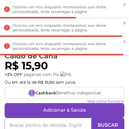
Faltam
R$ 198,90
para
O FRETE GRÁTIS*!
REGULAMENTO
Ocorreu um erro enquanto montavamos sua vitrine
personalizada, tente recarregar a página
Ocorreu um erro enquanto montavamos sua vitrine
personalizada, tente recarregar a página
Veja produtos perto de você! Informe seu CEP
Ocorreu um erro enquanto montavamos sua vitrine
Cartão Amigo Pastel e
personalizada, tente recarregar a página
Caldo de Cana
R$
15
,
90
+3% OFF
pagando com Pix
Ou em até
1
x
de
R$
15
,
90
sem juros
Benefício indisponível
Cashback
Veja como funciona
Adicionar à Sacola
BUSCAR