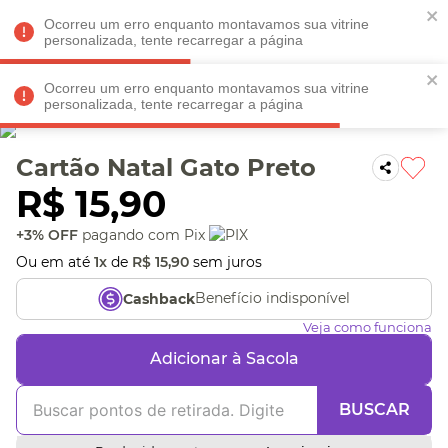
Faltam
R$ 198,90
para
O FRETE GRÁTIS*!
REGULAMENTO
Ocorreu um erro enquanto montavamos sua vitrine
personalizada, tente recarregar a página
Ocorreu um erro enquanto montavamos sua vitrine
personalizada, tente recarregar a página
Veja produtos perto de você! Informe seu CEP
Cartão Natal Gato Preto
R$
15
,
90
+3% OFF
pagando com Pix
Ou em até
1
x
de
R$
15
,
90
sem juros
Benefício indisponível
Cashback
Veja como funciona
Adicionar à Sacola
BUSCAR