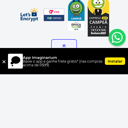
App Imaginarium
×
Instalar
Baixe o app e ganhe frete grátis* (nas compras
acima de R$99)
FORMAS DE PAGAMENTO