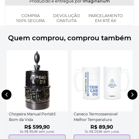
Produzido e entregue por
Imaginarium
COMPRA
DEVOLUÇÃO
PARCELAMENTO
100% SEGURA
GRATUITA
EM ATÉ 6X
Quem comprou, comprou também
Chopeira Manual Portátil
Caneco Termossensivel
Bom da Vida
Melhor Temperatura
R$
599
,
90
R$
89
,
90
6
x
R$ 99,98
sem juros
3
x
R$ 29,96
sem juros