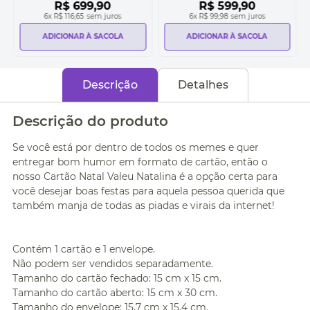
R$
699
,
90
R$
599
,
90
6
x
R$ 116,65
sem juros
6
x
R$ 99,98
sem juros
ADICIONAR À SACOLA
ADICIONAR À SACOLA
Descrição
Detalhes
Descrição do produto
Se você está por dentro de todos os memes e quer
entregar bom humor em formato de cartão, então o
nosso Cartão Natal Valeu Natalina é a opção certa para
você desejar boas festas para aquela pessoa querida que
também manja de todas as piadas e virais da internet!
Contém 1 cartão e 1 envelope.
Não podem ser vendidos separadamente.
Tamanho do cartão fechado: 15 cm x 15 cm.
Tamanho do cartão aberto: 15 cm x 30 cm.
Tamanho do envelope: 15,7 cm x 15,4 cm.