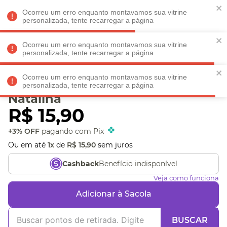
Faltam
R$ 198,90
para
O FRETE GRÁTIS*!
REGULAMENTO
Ocorreu um erro enquanto montavamos sua vitrine
personalizada, tente recarregar a página
Ocorreu um erro enquanto montavamos sua vitrine
personalizada, tente recarregar a página
Veja produtos perto de você! Informe seu CEP
Ocorreu um erro enquanto montavamos sua vitrine
Cartão Natal Valeu
personalizada, tente recarregar a página
Natalina
R$
15
,
90
+3% OFF
pagando com Pix
Ou em até
1
x
de
R$
15
,
90
sem juros
Benefício indisponível
Cashback
Veja como funciona
Adicionar à Sacola
BUSCAR