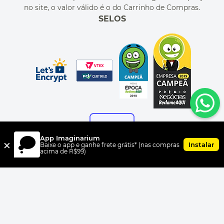
no site, o valor válido é o do Carrinho de Compras.
SELOS
App Imaginarium
×
Instalar
Baixe o app e ganhe frete grátis* (nas compras
acima de R$99)
FORMAS DE PAGAMENTO